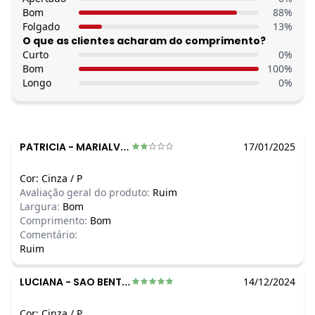
O preço apresentado abaixo é o menor oferecido em algum
Bom
88
%
dia do mês, para o menor tamanho disponível.
Folgado
13
%
N/D*
agosto/2026
O que as clientes acharam do comprimento?
N/D*
julho/2026
Curto
0
%
N/D*
junho/2026
Bom
100
%
N/D*
maio/2026
Longo
0
%
N/D*
abril/2026
N/D*
março/2026
N/D*
fevereiro/2026
PATRICIA
-
MARIALVA - PR
17/01/2025
Cor:
Cinza
/
P
Avaliação geral do produto:
Ruim
Largura:
Bom
Comprimento:
Bom
Comentário:
Ruim
LUCIANA
-
SAO BENTO DO UNA - PE
14/12/2024
Cor:
Cinza
/
P