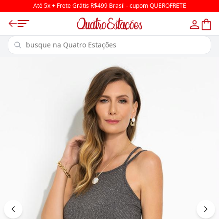
Até 5x + Frete Grátis R$499 Brasil - cupom QUEROFRETE