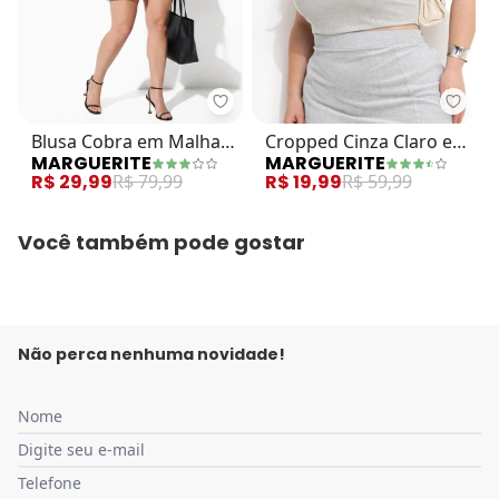
Marguerite - Blusa Cobra em Mal
Margu
Blusa Cobra em Malha
Cropped Cinza Claro em
MARGUERITE
MARGUERITE
Fria
Malha Piquet
R$ 29,99
R$ 79,99
R$ 19,99
R$ 59,99
Você também pode gostar
Não perca nenhuma novidade!
Nome
Digite seu e-mail
Telefone