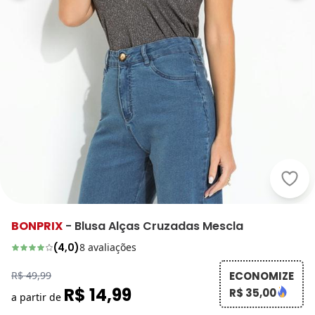
bonp
BONPRIX
-
Blusa Alças Cruzadas Mescla
(
4,0
)
8
avaliações
R$ 49,99
ECONOMIZE
R$ 14,99
R$ 35,00
a partir de