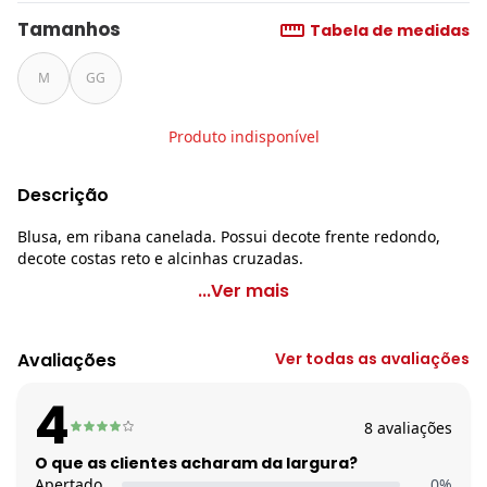
Tamanhos
Tabela de medidas
M
GG
Produto indisponível
Descrição
Blusa, em ribana canelada. Possui decote frente redondo,
decote costas reto e alcinhas cruzadas.
bonprix - Blusa Alças Cruzadas Mescla
...Ver mais
Código do produto: 3591956
Decote frente: Redondo
Avaliações
Ver todas as avaliações
Complemento: Alças cruzadas
Tecido: Ribana canelada
4
Composição: Conforme imagem etiqueta
8
avaliações
Histórico de preços
O que as clientes acharam da largura?
Apertado
0
%