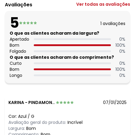
Modelo da manga: Alças
Avaliações
Ver todas as avaliações
Decote frente: Quadrado
Fornecedor: CIDADE MARAVILHOSA IND E COM DE ROUPAS /
5
CNPJ 96.116.690/0051-8
1
avaliações
Feito: BRASIL
Cuidados para conservação do produto: LAVAR A
O que as clientes acharam da largura?
TEMPERATURA MÁXIMA DE 40°C, PROIBIDO O ALVEJAMENTO,
Apertado
0
%
LAVAGEM A SECO COM PERCLORETILENO, SECAGEM
Bom
100
%
MECANICA A TEMPERATURA BAIXA, PASSAR A TEMPERATURA
Folgado
0
%
MINIMA
O que as clientes acharam do comprimento?
Tecido: Linho
Curto
0
%
Composição: 70% viscose 30% linho
Bom
100
%
Longo
0
%
KARINA
-
PINDAMONHANGABA - SP
07/01/2025
Cor:
Azul
/
G
Avaliação geral do produto:
Incrível
Largura:
Bom
Comprimento:
Bom