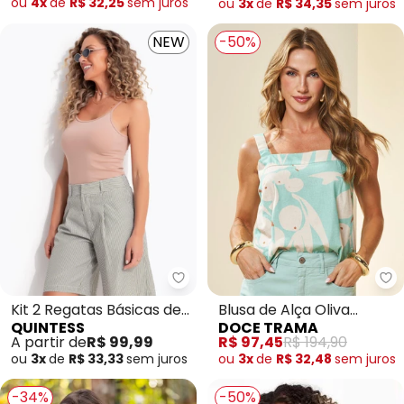
ou
4x
de
R$ 32,25
sem
juros
ou
3x
de
R$ 34,35
sem
juros
NEW
-50%
Quintess - Kit 2 Regatas Básicas
Do
Kit 2 Regatas Básicas de
Blusa de Alça Oliva
QUINTESS
DOCE TRAMA
Alça Fina
Estampada (Estampado)
A partir de
R$ 99,99
R$ 97,45
R$ 194,90
ou
3x
de
R$ 33,33
sem
juros
ou
3x
de
R$ 32,48
sem
juros
-34%
-50%