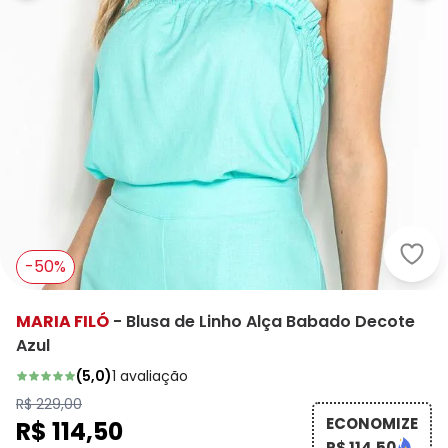
Mari
-50%
MARIA FILÓ
-
Blusa de Linho Alça Babado Decote
Azul
(
5,0
)
1
avaliação
R$ 229,00
ECONOMIZE
R$ 114,50
R$ 114,50