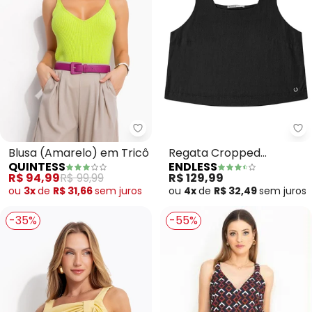
Quintess - Blusa (Amarelo) em 
En
Blusa (Amarelo) em Tricô
Regata Cropped
QUINTESS
ENDLESS
Feminino em Linho
R$ 94,99
R$ 99,99
R$ 129,99
(Preto)
ou
3x
de
R$ 31,66
sem
juros
ou
4x
de
R$ 32,49
sem
juros
-35%
-55%