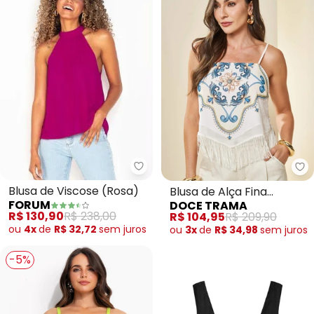
Forum - Blusa de Viscose (Rosa
Do
Blusa de Viscose (Rosa)
Blusa de Alça Fina
FORUM
DOCE TRAMA
Estampada (Branco)
R$ 130,90
R$ 238,00
R$ 104,95
R$ 209,90
ou
4x
de
R$ 32,72
sem
juros
ou
3x
de
R$ 34,98
sem
juros
-5%