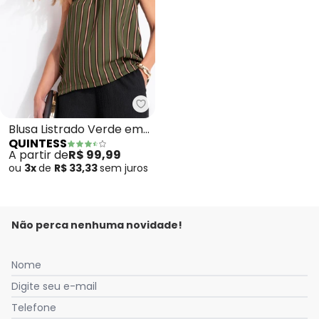
Quintess - Blusa Listrado Verd
Blusa Listrado Verde em
QUINTESS
Crepe Plano
A partir de
R$ 99,99
ou
3x
de
R$ 33,33
sem
juros
Não perca nenhuma novidade!
Nome
Digite seu e-mail
Telefone
Nós utilizamos cookies e tecnologias similares para melhorar sua