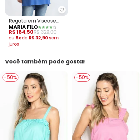
Maria Filó - Regata em Viscose 
Regata em Viscose
MARIA FILÓ
Azul
R$ 164,50
R$ 329,00
ou
5x
de
R$ 32,90
sem
juros
Você também pode gostar
-50%
-50%