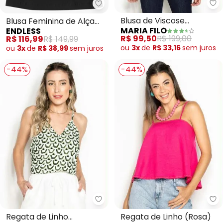
Ma
Endless - Blusa Feminina de Alç
Blusa de Viscose
Blusa Feminina de Alça
MARIA FILÓ
ENDLESS
Estampada Guadalupe
com Rebites Ribana
R$ 99,50
R$ 199,00
R$ 116,99
R$ 149,99
Fresh (Verde)
(Preto)
ou
3x
de
R$ 33,16
sem
juros
ou
3x
de
R$ 38,99
sem
juros
-44%
-44%
Forum - Regata de Linho Estam
Fo
Regata de Linho
Regata de Linho (Rosa)