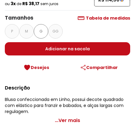
3x
R$ 38,17
ou
de
sem juros
Tamanhos
Tabela de medidas
P
M
G
GG
Adicionar na sacola
Desejos
Compartilhar
Descrição
Blusa confeccionada em Linho, possui decote quadrado
com elástico para franzir e babados, e alças largas com
regulagem.
Maria Filó - Blusa de Linho Alça Babado Decote Azul
...Ver mais
Código do produto: 6632446