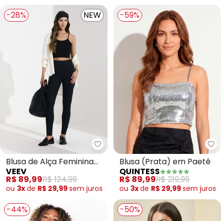
-28%
NEW
-59%
Veev - Blusa de Alça Feminina 
Qu
Blusa de Alça Feminina
Blusa (Prata) em Paetê
VEEV
QUINTESS
em Ribana Maxi (Preto)
R$ 89,99
R$ 124,99
R$ 89,99
R$ 219,99
ou
3x
de
R$ 29,99
sem
juros
ou
3x
de
R$ 29,99
sem
juros
-44%
-50%