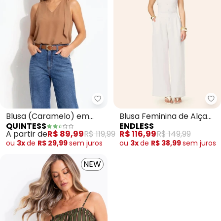
Quintess - Blusa (Caramelo) em 
En
Blusa (Caramelo) em
Blusa Feminina de Alça
QUINTESS
ENDLESS
Tecido Alfaiataria
com Rebites Ribana
A partir de
R$ 89,99
R$ 119,99
R$ 116,99
R$ 149,99
(Bege)
ou
3x
de
R$ 29,99
sem
juros
ou
3x
de
R$ 38,99
sem
juros
NEW