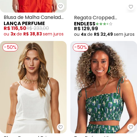
Lança Perfume - Blusa de Malha
En
Blusa de Malha Canelada
Regata Cropped
LANÇA PERFUME
ENDLESS
Alças Finas (Vermelha)
Feminino em Linho
R$ 116,50
R$ 233,00
R$ 129,99
(Laranja)
ou
3x
de
R$ 38,83
sem
juros
ou
4x
de
R$ 32,49
sem
juros
-50%
-50%
Doce Trama - Blusa Cropped Br
An