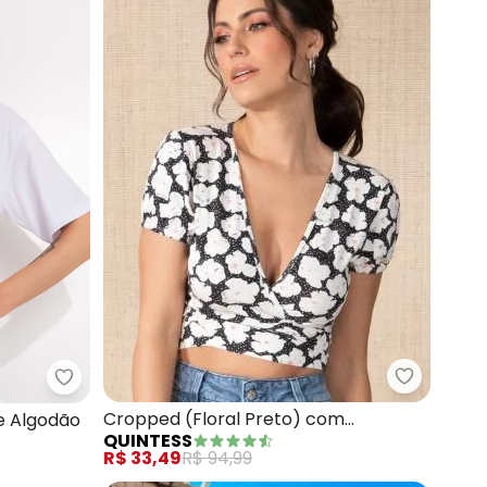
Quintess 
 em Ribana (Branco)
Bimini - Blusa (Branco) em Malha de Algodão
Cropped (Floral Preto) com
e Algodão
QUINTESS
Amarração Frontal
R$ 33,49
R$ 94,99