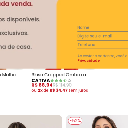
Nome
Digite seu e-mail
Telefone
Ao enviar o cadastro, você
Privacidade
m Malha de Algodão
Cativa - Blusa Cropped em Malha Texturizada B
Cativa - Blusa 
m Malha
Blusa Cropped Ombro a
CATIVA
co
Ombro em Algodão Branco
R$ 68,94
R$ 114,90
ou
2x
de
R$ 34,47
sem
juros
-52%