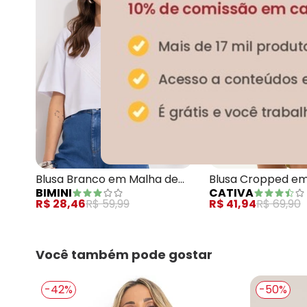
Bimini - Blusa Branco e
Blusa Branco em Malha de
Blusa Cropped e
BIMINI
CATIVA
Algodão
Texturizada Bran
R$ 28,46
R$ 59,99
R$ 41,94
R$ 69,90
Você também pode gostar
-42%
-50%