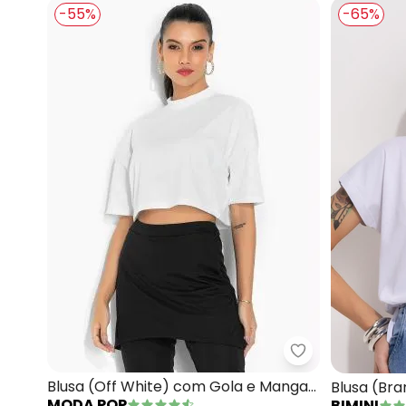
-55%
-65%
Moda Pop - Blu
Blusa (Off White) com Gola e Mangas
Blusa (Br
MODA POP
BIMINI