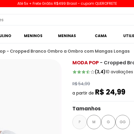
Até 5x + Frete Grátis R$499 Brasil - cupom QUEROFRETE
ULINO
MENINOS
MENINAS
CAMA
UTIL
op - Cropped Branco Ombro a Ombro com Mangas Longas
MODA POP
-
Cropped Br
(
3,4
)
10
avaliações
R$ 54,99
R$ 24,99
a partir de
Tamanhos
P
M
G
GG