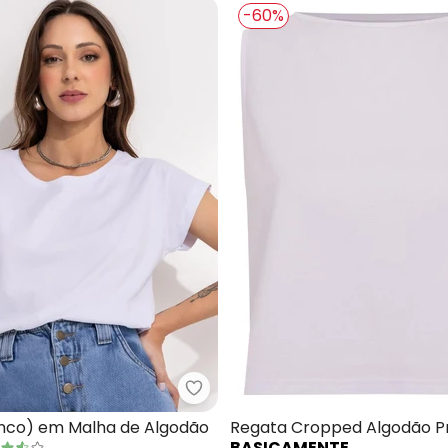
-60%
sa (Off White) com Gola e Mangas Curtas
Bimini - Blusa (Branco) em Malh
anco) em Malha de Algodão
Regata Cropped Algodão 
BASICAMENTE