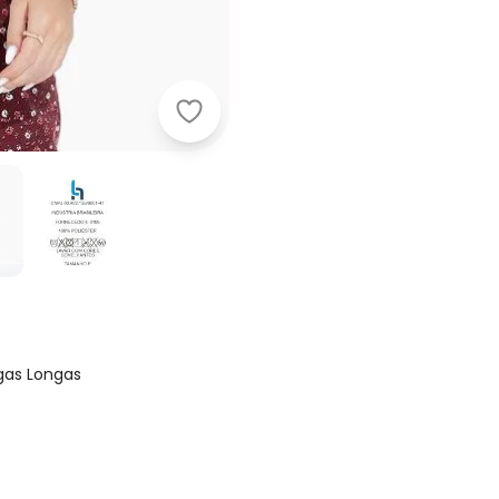
Moda Pop - Cropped Branco Ombr
as Longas