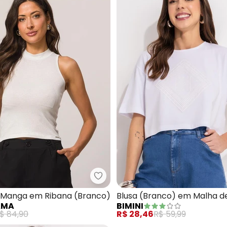
opped (Listrado) com Mangas Curtas Amplas
Doce Trama - Blusa sem Manga
 Manga em Ribana (Branco)
Blusa (Branco) em Malha d
AMA
BIMINI
$ 84,90
R$ 28,46
R$ 59,99