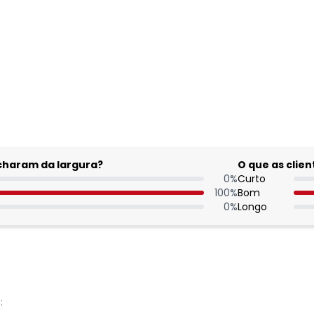
acharam da largura?
O que as cli
0
%
Curto
100
%
Bom
0
%
Longo
: