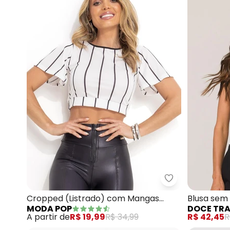
Moda Pop - Cr
Cropped (Listrado) com Mangas
Blusa sem
MODA POP
DOCE TR
Curtas Amplas
A partir de
R$ 19,99
R$ 34,99
R$ 42,45
R