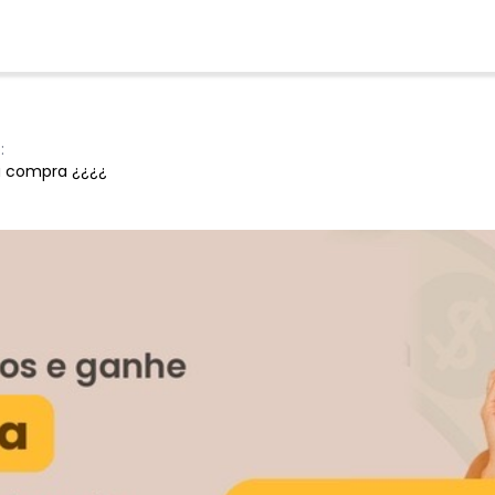
:
 compra ¿¿¿¿
Ver todas as avaliações
-40%