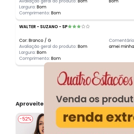
Avaliação geral do produto:
Bom
Bom
Largura:
Bom
Comprimento:
Bom
WALTER
-
SUZANO - SP
Cor:
Branco
/
G
Comentário
Avaliação geral do produto:
Bom
amei minha
Largura:
Bom
Comprimento:
Bom
Aproveite e compre junto
-52%
-40%