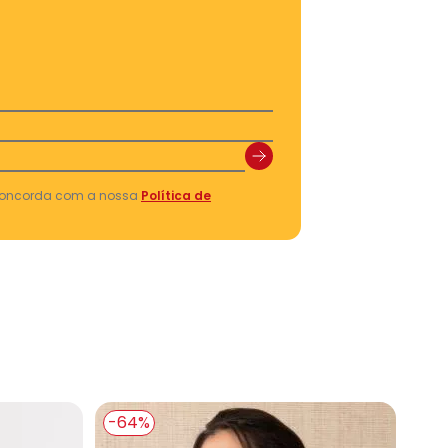
 concorda com a nossa
Política de
ranco
Cropped Ombro a Ombro em Algodão Branco
-64%