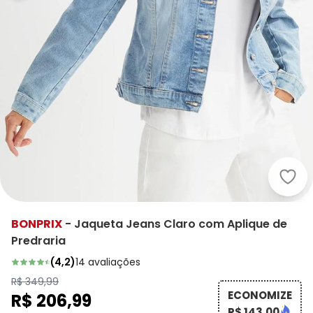
bonp
BONPRIX
-
Jaqueta Jeans Claro com Aplique de
Predraria
(
4,2
)
14
avaliações
R$ 349,99
ECONOMIZE
R$ 206,99
R$ 143,00