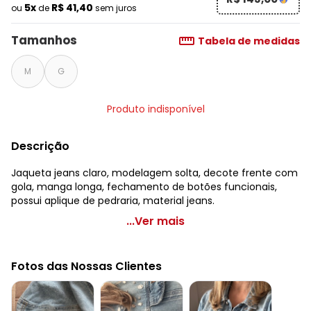
5x
R$ 41,40
ou
de
sem juros
Tamanhos
Tabela de medidas
M
G
Produto indisponível
Descrição
Jaqueta jeans claro, modelagem solta, decote frente com
gola, manga longa, fechamento de botões funcionais,
possui aplique de pedraria, material jeans.
bonprix - Jaqueta Jeans Claro com Aplique de Predraria
...Ver mais
Código do produto: 3675670
Modelagem: Solta
Fotos das Nossas Clientes
Decote frente: Com gola
Decote costas: Com gola
Comprimento da manga: Longa