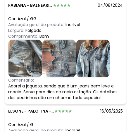
FABIANA
-
BALNEARIO CAMBORIU - SC
04/08/2024
Cor:
Azul
/
GG
Avaliação geral do produto:
Incrível
Largura:
Folgado
Comprimento:
Bom
Comentário:
Adorei a jaqueta, sendo que é um jeans bem leve e
macio. Serve para dias de meia estação. Os detalhes
das pedrinhas dão um charme todo especial.
ELSONE
-
PALOTINA - PR
16/05/2025
Cor:
Azul
/
G
Avaliação geral do produto:
Incrível