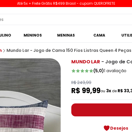
Até 5x + Frete Grátis R$499 Brasil - cupom QUEROFRETE
ULINO
MENINOS
MENINAS
CAMA
UTIL
n
Mundo Lar - Jogo de Cama 150 Fios Listras Queen 4 Peças
MUNDO LAR
-
Jogo de Ca
(
5,0
)
1
avaliação
R$ 249,99
R$ 99,99
3x
R$ 33,
ou
de
Desejos