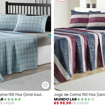
go de Cama 150 Fios (Floral (Queen)) 4 Peças
Mundo Lar - Jogo de Cama 150 Fi
ma 150 Fios (Grid Azul
Jogo de Cama 150 Fios (List
AR
MUNDO LAR
4 Peças
(Queen)) 4 Peças
$ 149,99
R$ 99,99
R$ 249,99