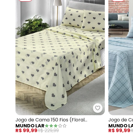
Mundo Lar - Jo
Jogo de Cama 150 Fios (Floral
Jogo de Ca
MUNDO LAR
MUNDO L
(Queen)) 4 Peças
(Queen)) 
R$ 99,99
R$ 229,99
R$ 99,99
R