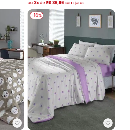
ou
3x
de
R$ 36,66
sem
juros
-16%
Mundo Lar - Jogo de Cama (Panda Cinza (Queen)
Mundo Lar
os (Lilás (Queen)) 4 Peças