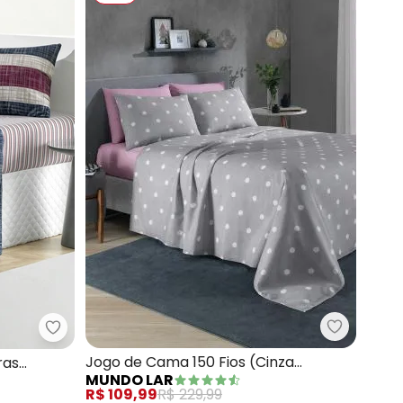
Mundo Lar
os (Grid Azul (Queen)) 4 Peças
Mundo Lar - Jogo de Cama 150 Fios (Listras (Que
Jogo de Cama 150 Fios (Cinza
ras
MUNDO LAR
(Queen)) 4 Peças
R$ 109,99
R$ 229,99