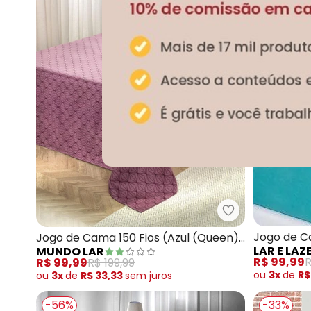
Mundo Lar - Jo
Jogo de C
Jogo de Cama 150 Fios (Azul (Queen))
LAR E LAZ
MUNDO LAR
(Queen)) 
4 Peças
R$ 99,99
R
R$ 99,99
R$ 199,99
ou
3x
de
R$
ou
3x
de
R$ 33,33
sem
juros
-56%
-33%