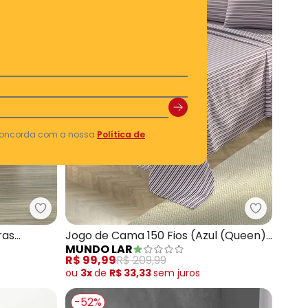
 concorda com a nossa
Política de
Fios (Azul (Queen)) 3 Peças
Mundo Lar - Jogo de Cama 150 Fios (Listras (Que
Mundo Lar
ras
Jogo de Cama 150 Fios (Azul (Queen))
MUNDO LAR
4 Peças
R$ 99,99
R$ 209,99
ou
3x
de
R$ 33,33
sem
juros
-52%