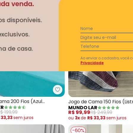
Nome
Digite seu e-mail
Telefone
Ao enviar o cadastro, você
Privacidade
Lar e Lazer - Jogo de Cama 200 
go de Cama 150 Fios (Azul (Queen)) 4 Peças
ama 200 Fios (Azul
Jogo de Cama 150 Fios (List
ER
MUNDO LAR
3 Peças
(Queen)) 4 Peças
$ 199,99
R$ 99,99
R$ 249,99
 33,33
sem
juros
ou
3x
de
R$ 33,33
sem
juros
-60%