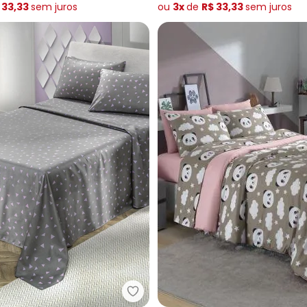
 33,33
sem
juros
ou
3x
de
R$ 33,33
sem
juros
ogo de Cama (Roxo(Queen)) 4 Peças
Mundo Lar - Jogo de Cama 150 Fi