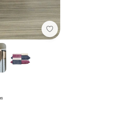
Mundo Lar - Jogo de Cama 150 Fios 
as