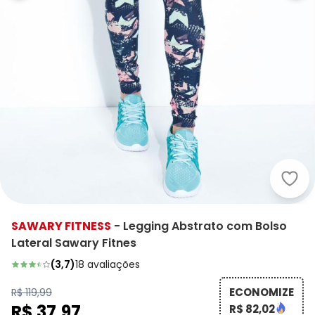
Sawa
SAWARY FITNESS
-
Legging Abstrato com Bolso
Lateral Sawary Fitnes
(
3,7
)
18
avaliações
ECONOMIZE
R$ 119,99
R$ 37,97
R$ 82,02