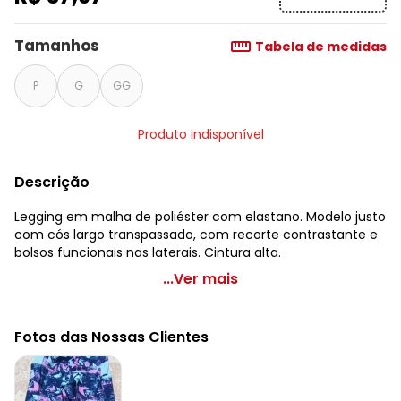
Tamanhos
Tabela de medidas
P
G
GG
Produto indisponível
Descrição
Legging em malha de poliéster com elastano. Modelo justo
com cós largo transpassado, com recorte contrastante e
bolsos funcionais nas laterais. Cintura alta.
Sawary Fitness - Legging Abstrato com Bolso Lateral
...Ver mais
Sawary Fitnes
Código do produto: 3611330
Fotos das Nossas Clientes
Modelagem: Justo
Cintura: Alta
Observação: Bolsos funcionais nas laterais
Tecido: Malha