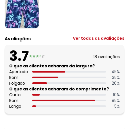
Composição: 92% poliéster 8% elastano
Histórico de preços
O preço apresentado abaixo é o menor oferecido em
algum dia do mês, para o menor tamanho disponível.
N/D*
agosto/2026
Avaliações
Ver todas as avaliações
N/D*
julho/2026
N/D*
junho/2026
3.7
N/D*
maio/2026
18
avaliações
N/D*
abril/2026
N/D*
O que as clientes acharam da largura?
março/2026
N/D*
Apertado
45
%
fevereiro/2026
Bom
35
%
Folgado
20
%
O que as clientes acharam do comprimento?
Curto
10
%
Bom
85
%
Longo
5
%