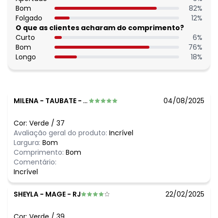
N/D*
junho/2026
Bom
82
%
N/D*
maio/2026
Folgado
12
%
N/D*
abril/2026
O que as clientes acharam do comprimento?
N/D*
março/2026
Curto
6
%
N/D*
fevereiro/2026
Bom
76
%
Longo
18
%
MILENA
-
TAUBATE - SP
04/08/2025
Cor:
Verde
/
37
Avaliação geral do produto:
Incrível
Largura:
Bom
Comprimento:
Bom
Comentário:
Incrível
SHEYLA
-
MAGE - RJ
22/02/2025
Cor:
Verde
/
39