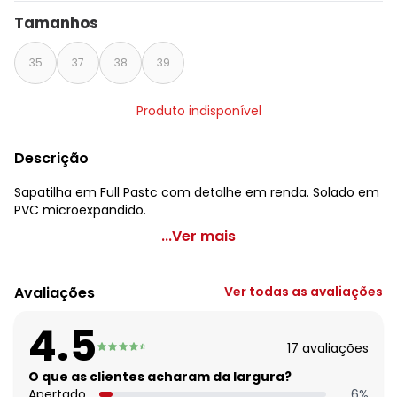
Tamanhos
35
37
38
39
Produto indisponível
Descrição
Sapatilha em Full Pastc com detalhe em renda. Solado em
PVC microexpandido.
Perfecta - Sapatilha Verde em Sintético
...Ver mais
Código do produto: 3711164
Avaliações
Ver todas as avaliações
Histórico de preços
4.5
O preço apresentado abaixo é o menor oferecido em
algum dia do mês, para o menor tamanho disponível.
17
avaliações
N/D*
agosto/2026
O que as clientes acharam da largura?
N/D*
julho/2026
Apertado
6
%