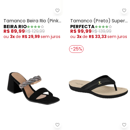
Beira Rio - Tamanco Beira Rio (P
Pe
Tamanco Beira Rio (Pink)
Tamanco (Preto) Super
BEIRA RIO
PERFECTA
em Sintético
Leve
R$ 89,99
R$ 129,99
R$ 99,99
R$ 139,99
ou
3x
de
R$ 29,99
sem
juros
ou
3x
de
R$ 33,33
sem
juros
-25%
Perfecta - Tamanco (Preto)
Mo