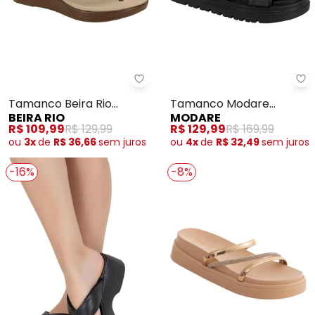
Beira Rio - Tamanco Beira Rio 
Mo
Tamanco Beira Rio
Tamanco Modare
BEIRA RIO
MODARE
(Marrom)
(Preto)
R$ 109,99
R$ 129,99
R$ 129,99
R$ 169,99
ou
3x
de
R$ 36,66
sem
juros
ou
4x
de
R$ 32,49
sem
juros
-16%
-8%