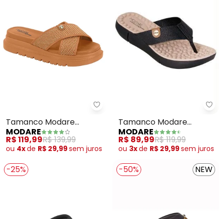
Mo
Modare - Tamanco Modare (M
Tamanco Modare
Tamanco Modare
MODARE
MODARE
(Preto) em Sintético
(Marrom)
R$ 89,99
R$ 119,99
R$ 119,99
R$ 139,99
ou
3x
de
R$ 29,99
sem
juros
ou
4x
de
R$ 29,99
sem
juros
-25%
-50%
NEW