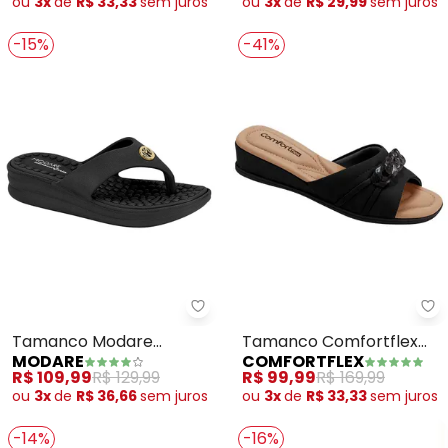
ou
3x
de
R$ 33,33
sem
juros
ou
3x
de
R$ 29,99
sem
juros
-15%
-41%
Modare - Tamanco Modare (Pr
Co
Tamanco Modare
Tamanco Comfortflex
MODARE
COMFORTFLEX
(Preto)
(Preto)
R$ 109,99
R$ 129,99
R$ 99,99
R$ 169,99
ou
3x
de
R$ 36,66
sem
juros
ou
3x
de
R$ 33,33
sem
juros
-14%
-16%