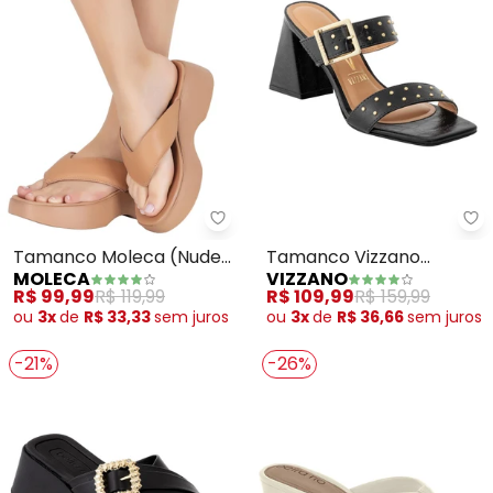
Moleca - Tamanco Moleca (Nud
Vi
Tamanco Moleca (Nude)
Tamanco Vizzano
MOLECA
VIZZANO
em Sintético
(Preto) em Sintético
R$ 99,99
R$ 119,99
R$ 109,99
R$ 159,99
ou
3x
de
R$ 33,33
sem
juros
ou
3x
de
R$ 36,66
sem
juros
-21%
-26%