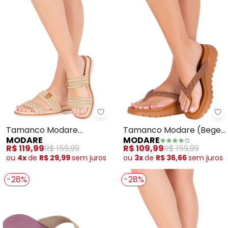
Modare - Tamanco Modare (Cr
Mo
Tamanco Modare
Tamanco Modare (Bege)
MODARE
MODARE
(Creme) em Sintético
em Sintético
R$ 119,99
R$ 159,99
R$ 109,99
R$ 159,99
ou
4x
de
R$ 29,99
sem
juros
ou
3x
de
R$ 36,66
sem
juros
-28%
-28%