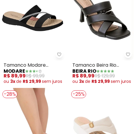
Be
Modare - Tamanco Modare (Pr
Tamanco Beira Rio
Tamanco Modare
BEIRA RIO
MODARE
(Preto) em Sintético
(Preto)
R$ 89,99
R$ 129,99
R$ 89,99
R$ 99,99
ou
3x
de
R$ 29,99
sem
juros
ou
3x
de
R$ 29,99
sem
juros
-28%
-25%