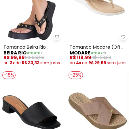
Beira Rio - Tamanco Beira Rio (
Mo
Tamanco Beira Rio
Tamanco Modare (Off
BEIRA RIO
MODARE
(Preto) em Sintético
White) em Sintético
R$ 99,99
R$ 139,99
R$ 119,99
R$ 159,99
ou
3x
de
R$ 33,33
sem
juros
ou
4x
de
R$ 29,99
sem
juros
-18%
-25%