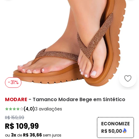
Moda
-31%
MODARE
-
Tamanco Modare Bege em Sintético
(
4,0
)
3
avaliações
R$ 159,99
ECONOMIZE
R$ 109,99
R$ 50,00
3x
R$ 36,66
ou
de
sem juros