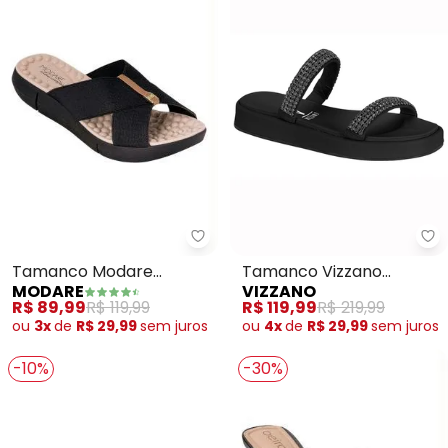
Modare - Tamanco Modare (Pre
Vi
Tamanco Modare
Tamanco Vizzano
MODARE
VIZZANO
(Preto) em Sintético
(Preto) com Strass
R$ 89,99
R$ 119,99
R$ 119,99
R$ 219,99
ou
3x
de
R$ 29,99
sem
juros
ou
4x
de
R$ 29,99
sem
juros
-10%
-30%