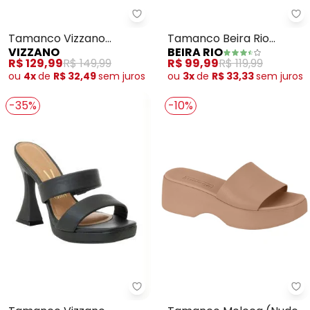
Vizzano - Tamanco Vizzano (Ca
Be
Tamanco Vizzano
Tamanco Beira Rio
VIZZANO
BEIRA RIO
(Camel) com Detalhe de
(Nude) em Sisntético
R$ 129,99
R$ 149,99
R$ 99,99
R$ 119,99
Fivelas
ou
4x
de
R$ 32,49
sem
juros
ou
3x
de
R$ 33,33
sem
juros
-35%
-10%
Vizzano - Tamanco Vizzano (Pre
Mo