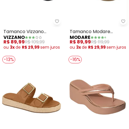
Mo
Vizzano - Tamanco Vizzano (Pre
Tamanco Modare
Tamanco Vizzano
MODARE
VIZZANO
(Caramelo) em Sintético
(Preto) em Sintético
R$ 89,99
R$ 119,99
R$ 89,99
R$ 109,99
ou
3x
de
R$ 29,99
sem
juros
ou
3x
de
R$ 29,99
sem
juros
-13%
-16%