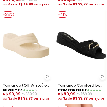
ou
4x
de
R$ 29,99
sem
juros
ou
3x
de
R$ 33,33
sem
juros
-28%
-41%
Co
Perfecta - Tamanco (Off White
Tamanco Comfortflex
Tamanco (Off White) em
COMFORTFLEX
PERFECTA
(Preto) em Sintético
Eva Super Leve
R$ 99,99
R$ 169,99
R$ 99,99
R$ 139,99
ou
3x
de
R$ 33,33
sem
juros
ou
3x
de
R$ 33,33
sem
juros