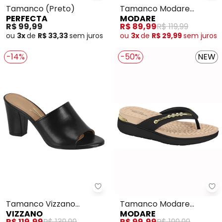
Tamanco (Preto)
Tamanco Modare
PERFECTA
MODARE
(Preto)
R$ 99,99
R$ 89,99
R$ 119,99
ou
3x
de
R$ 33,33
sem
juros
ou
3x
de
R$ 29,99
sem
juros
-14%
-50%
NEW
Vizzano - Tamanco Vizzano (Pr
Mo
Tamanco Vizzano
Tamanco Modare
VIZZANO
MODARE
(Preto)
(Preto)
R$ 119,99
R$ 139,99
R$ 99,99
R$ 199,99