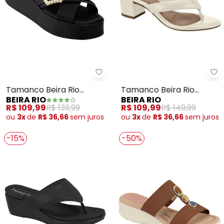
Beira Rio - Tamanco Beira Rio (
Be
Tamanco Beira Rio
Tamanco Beira Rio
BEIRA RIO
BEIRA RIO
(Preto) em Sintético
(Branco)
R$ 109,99
R$ 139,99
R$ 109,99
R$ 149,99
ou
3x
de
R$ 36,66
sem
juros
ou
3x
de
R$ 36,66
sem
juros
-15%
-50%