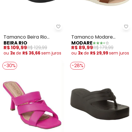
Beira Rio - Tamanco Beira Rio (
Mo
Tamanco Beira Rio
Tamanco Modare
BEIRA RIO
MODARE
(Preto)
(Marrom)
R$ 109,99
R$ 129,99
R$ 89,99
R$ 179,99
ou
3x
de
R$ 36,66
sem
juros
ou
3x
de
R$ 29,99
sem
juros
-30%
-28%