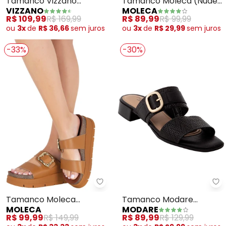
Tamanco Vizzano
Tamanco Moleca (Nude)
VIZZANO
MOLECA
(Preto) em Sintético
em Sintético
R$ 109,99
R$ 169,99
R$ 89,99
R$ 99,99
ou
3x
de
R$ 36,66
sem
juros
ou
3x
de
R$ 29,99
sem
juros
-33%
-30%
Moleca - Tamanco Moleca (Car
Mo
Tamanco Moleca
Tamanco Modare
MOLECA
MODARE
(Caramelo) em Sintético
(Preto) em Sintético
R$ 99,99
R$ 149,99
R$ 89,99
R$ 129,99