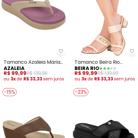
Azaleia - Tamanco Azaleia Mari
Be
Tamanco Azaleia Maria
Tamanco Beira Rio
AZALEIA
BEIRA RIO
(Bege)
(Creme) em Sintético
R$ 99,99
R$ 139,99
R$ 99,99
R$ 139,99
ou
3x
de
R$ 33,33
sem
juros
ou
3x
de
R$ 33,33
sem
juros
-15%
-23%