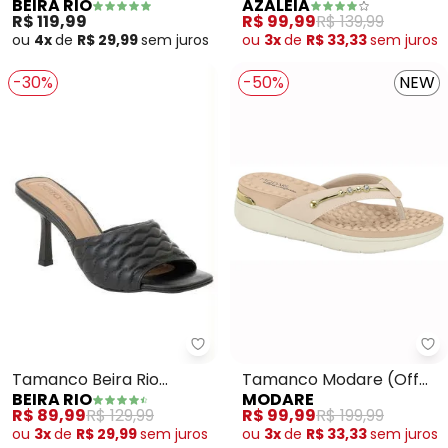
BEIRA RIO
AZALEIA
(Siciliano) em Sintético
(Nude)
R$ 119,99
R$ 99,99
R$ 139,99
ou
4x
de
R$ 29,99
sem
juros
ou
3x
de
R$ 33,33
sem
juros
-30%
-50%
NEW
Beira Rio - Tamanco Beira Rio (
Mo
Tamanco Beira Rio
Tamanco Modare (Off
BEIRA RIO
MODARE
(Preto) em Sintético
White)
R$ 89,99
R$ 129,99
R$ 99,99
R$ 199,99
ou
3x
de
R$ 29,99
sem
juros
ou
3x
de
R$ 33,33
sem
juros