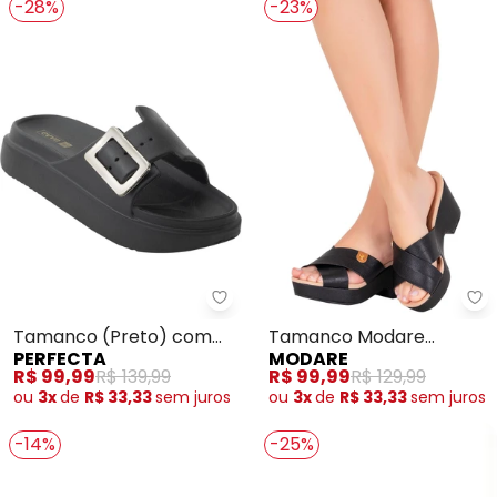
-28%
-23%
Perfecta - Tamanco (Preto) co
Mo
Tamanco (Preto) com
Tamanco Modare
PERFECTA
MODARE
Detalhe de Fivela
(Preto) com Tiras
R$ 99,99
R$ 139,99
R$ 99,99
R$ 129,99
Transpassadas
ou
3x
de
R$ 33,33
sem
juros
ou
3x
de
R$ 33,33
sem
juros
-14%
-25%