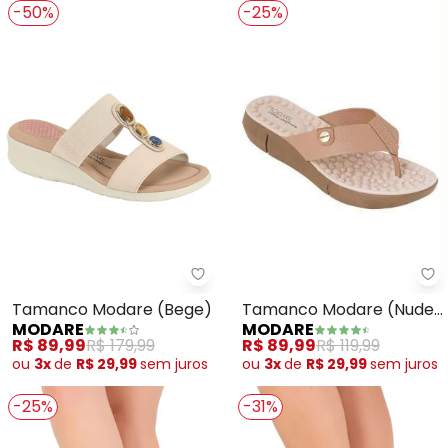
-50%
-25%
Mo
Modare - Tamanco Modare (Be
Tamanco Modare (Nude)
Tamanco Modare (Bege)
MODARE
MODARE
com Palmilha
R$ 89,99
R$ 119,99
R$ 89,99
R$ 179,99
Ultraconforto
ou
3x
de
R$ 29,99
sem
juros
ou
3x
de
R$ 29,99
sem
juros
-25%
-31%