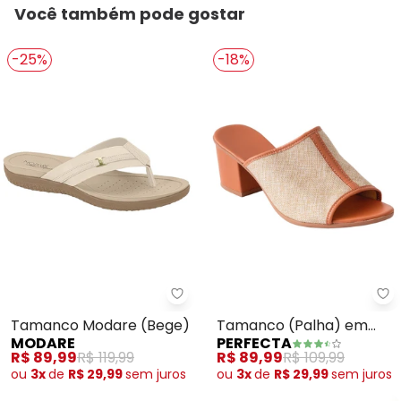
Você também pode gostar
-25%
-18%
Modare - Tamanco Modare (Be
Pe
Tamanco Modare (Bege)
Tamanco (Palha) em
MODARE
PERFECTA
Tecido
R$ 89,99
R$ 119,99
R$ 89,99
R$ 109,99
ou
3x
de
R$ 29,99
sem
juros
ou
3x
de
R$ 29,99
sem
juros