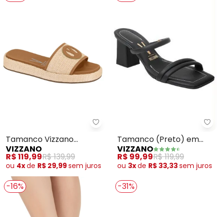
Vi
Vizzano - Tamanco Vizzano (C
Tamanco (Preto) em
Tamanco Vizzano
VIZZANO
VIZZANO
Sintético
(Camel) em Tecido
R$ 99,99
R$ 119,99
R$ 119,99
R$ 139,99
Tramado
ou
3x
de
R$ 33,33
sem
juros
ou
4x
de
R$ 29,99
sem
juros
-16%
-31%