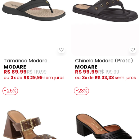
Modare - Tamanco Modare (Pr
Mo
Tamanco Modare
Chinelo Modare (Preto)
MODARE
MODARE
(Preto)
Nós utilizamos cookies e tecnologias similares para melhorar sua
R$ 89,99
R$ 119,99
R$ 99,99
R$ 199,99
experiência de compra, incluindo conteúdo relevante e
ou
3x
de
R$ 29,99
sem
juros
ou
3x
de
R$ 33,33
sem
juros
publicidade personalizada. Ao continuar navegando, entendemos
que você está ciente e concorda com a nossa
Política de
-25%
-23%
Privacidade
para saber mais.
Aceitar todos os cookies
Configurar privacidade