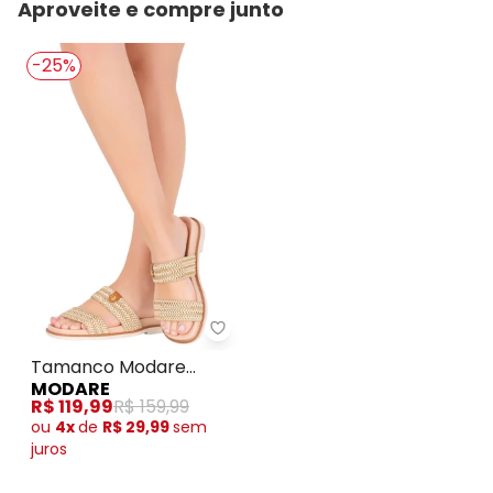
Aproveite e compre junto
-25%
Tamanco Modare (Creme) em S
Tamanco Modare
MODARE
(Creme) em Sintético
R$ 119,99
R$ 159,99
ou
4x
de
R$ 29,99
sem
juros