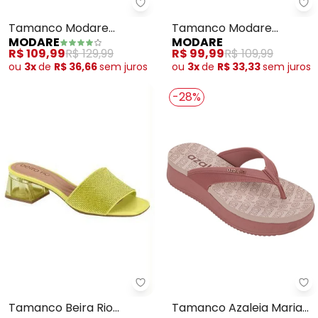
Modare - Tamanco Modare (Av
Mo
Tamanco Modare
Tamanco Modare
MODARE
MODARE
(Avelã)
(Preto)
R$ 109,99
R$ 129,99
R$ 99,99
R$ 109,99
ou
3x
de
R$ 36,66
sem
juros
ou
3x
de
R$ 33,33
sem
juros
-28%
Beira Rio - Tamanco Beira Rio (S
Az
Tamanco Beira Rio
Tamanco Azaleia Maria