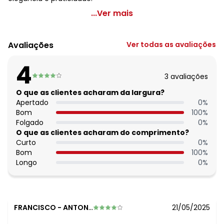
Modare - Tamanco Modare Bege em Sintético
...Ver mais
Código do produto: 3849415
Observação: Palmilha em eva ultraconfort - Strass
Avaliações
Ver todas as avaliações
Tecido: Sintético
Composição: Sintético
4
3
avaliações
O que as clientes acharam da largura?
Apertado
0
%
Bom
100
%
Folgado
0
%
O que as clientes acharam do comprimento?
Curto
0
%
Bom
100
%
Longo
0
%
FRANCISCO
-
ANTONIO MARTINS - RN
21/05/2025