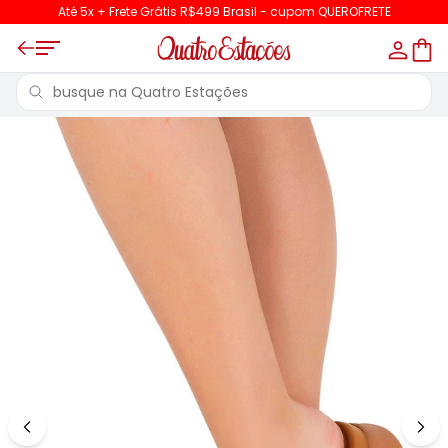
Até 5x + Frete Grátis R$499 Brasil - cupom QUEROFRETE