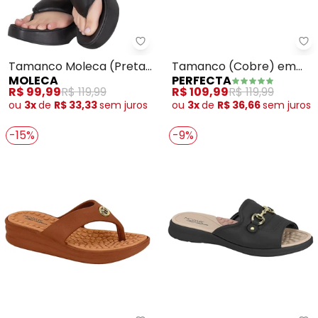
Moleca - Tamanco Moleca (Pret
Pe
Tamanco Moleca (Preta)
Tamanco (Cobre) em
MOLECA
PERFECTA
em Sintético
Sintético
R$ 99,99
R$ 119,99
R$ 109,99
R$ 119,99
ou
3x
de
R$ 33,33
sem
juros
ou
3x
de
R$ 36,66
sem
juros
-15%
-9%