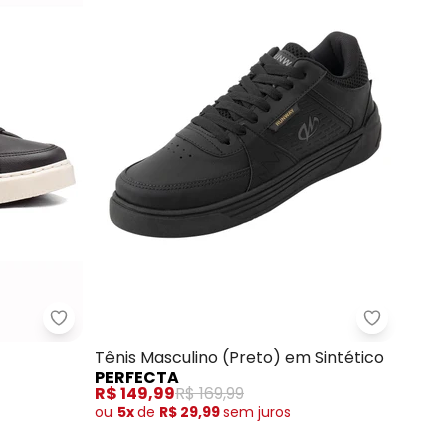
nco)
Multimarcas - Sapatênis Sound (Preto)
Perfecta 
Tênis Masculino (Preto) em Sintético
PERFECTA
R$ 149,99
R$ 169,99
ou
5x
de
R$ 29,99
sem
juros