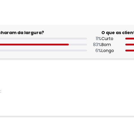
acharam da largura?
O que as cli
11
%
Curto
83
%
Bom
6
%
Longo
: