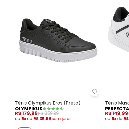
Olympikus - Tê
Tênis Olympikus Eros (Preto)
Tênis Masc
OLYMPIKUS
PERFECT
R$ 179,99
R$ 359,99
R$ 149,99
ou
5x
de
R$ 35,99
sem
juros
ou
5x
de
R$