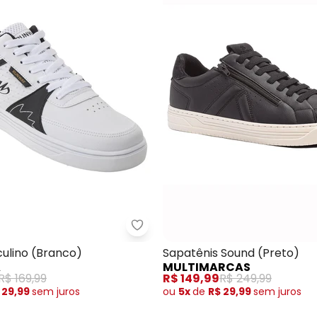
nis Olympikus Eros (Preto)
Perfecta - Tênis Masculino (Bra
ulino (Branco)
Sapatênis Sound (Preto)
A
MULTIMARCAS
R$ 169,99
R$ 149,99
R$ 249,99
 29,99
sem
juros
ou
5x
de
R$ 29,99
sem
juros