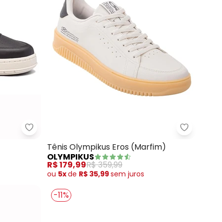
White)
Multimarcas - Tênis Sound (Preto)
Olympikus
Tênis Olympikus Eros (Marfim)
OLYMPIKUS
R$ 179,99
R$ 359,99
ou
5x
de
R$ 35,99
sem
juros
-11%