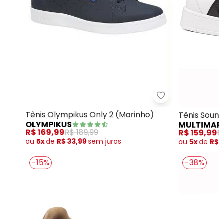
Olympikus - Tê
Tênis Olympikus Only 2 (Marinho)
Tênis Sou
OLYMPIKUS
MULTIMA
R$ 169,99
R$ 189,99
R$ 159,99
ou
5x
de
R$ 33,99
sem
juros
ou
5x
de
R$
-15%
-38%