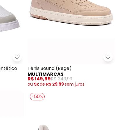
 concorda com a nossa
Política de
nco)
Perfecta - Tênis Casual (Branco) em Sintético
Multimarc
intético
Tênis Sound (Bege)
MULTIMARCAS
R$ 149,99
R$ 249,99
ou
5x
de
R$ 29,99
sem
juros
-50%