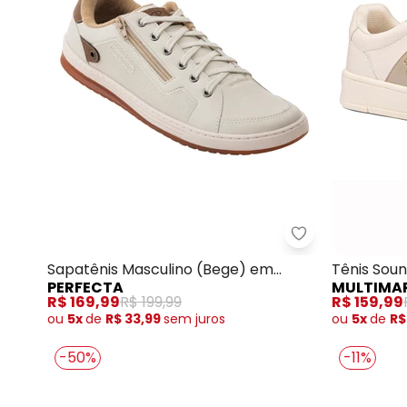
Perfecta - Sap
Sapatênis Masculino (Bege) em
Tênis Soun
PERFECTA
MULTIMA
Sintético
R$ 169,99
R$ 199,99
R$ 159,99
ou
5x
de
R$ 33,99
sem
juros
ou
5x
de
R$
-50%
-11%