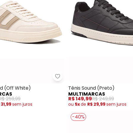
atênis Masculino (Bege) em Sintético
Multimarcas - Tênis Sound (Off 
d (Off White)
Tênis Sound (Preto)
RCAS
MULTIMARCAS
R$ 259,99
R$ 149,99
R$ 249,99
 31,99
sem
juros
ou
5x
de
R$ 29,99
sem
juros
-40%