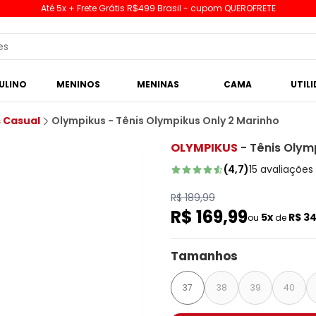
Até 5x + Frete Grátis R$499 Brasil - cupom QUEROFRETE
ULINO
MENINOS
MENINAS
CAMA
UTIL
s Casual
Olympikus - Tênis Olympikus Only 2 Marinho
OLYMPIKUS
-
Tênis Olym
(
4,7
)
15
avaliações
R$ 189,99
R$ 169,99
5x
R$ 3
ou
de
Tamanhos
37
38
39
40