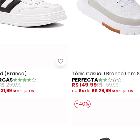
Nome
Digite seu e-mail
Telefone
Ao enviar o cadastro, você
nis Olympikus Only 2 (Marinho)
Multimarcas - Tênis Sound (Bra
Privacidade
nd (Branco)
Tênis Casual (Branco) em S
RCAS
PERFECTA
R$ 259,99
R$ 149,99
R$ 159,99
 31,99
sem
juros
ou
5x
de
R$ 29,99
sem
juros
-40%