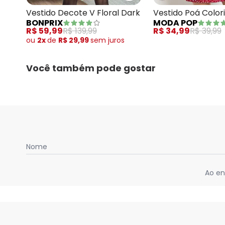
Vestido Decote V Floral Dark
Vestido Poá Color
BONPRIX
MODA POP
Malha
R$ 59,99
R$ 139,99
R$ 34,99
R$ 39,99
ou
2x
de
R$ 29,99
sem
juros
Você também pode gostar
Nome
Ao en