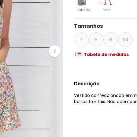
Listrado
Preto
Tamanhos
P
M
G
GG
Tabela de medidas
Descrição
Vestido confeccionado em m
bolsos frontais. Não acompa