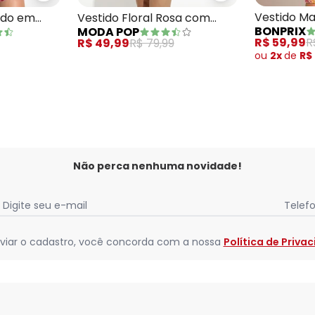
Vestido Ma
ido em
Vestido Floral Rosa com
BONPRIX
MODA POP
Vermelho
Mangas Curtas e Faixa
R$ 59,99
R
R$ 49,99
R$ 79,99
ou
2x
de
R$
Não perca nenhuma novidade!
Digite seu e-mail
Telef
viar o cadastro, você concorda com a nossa
Política de Priva