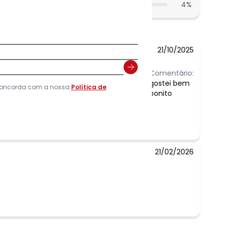
4
%
21/10/2025
Comentário:
gostei bem
 concorda com a nossa
Política de
bonito
21/02/2026