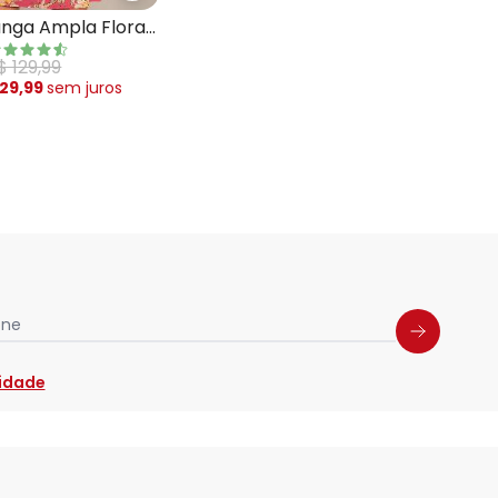
nga Ampla Floral
$ 129,99
 29,99
sem
juros
one
cidade