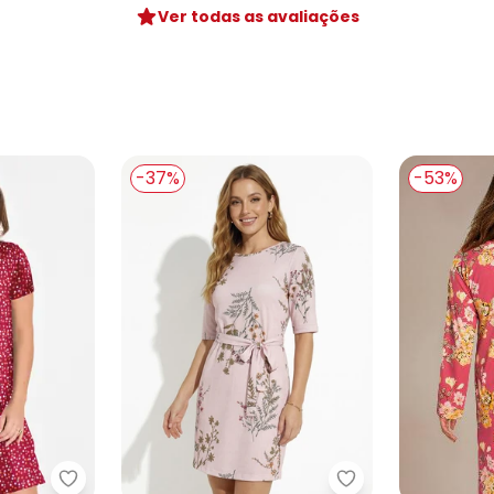
Ver todas as avaliações
-37%
-53%
 V Floral Dark
Moda Pop - Vestido Poá Colorido em Malha
Moda Pop - Vesti