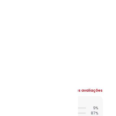
N/D*
N/D*
N/D*
N/D*
N/D*
N/D*
N/D*
Ver todas as avaliações
entes acharam do comprimento?
9
%
87
%