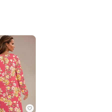
bonprix - Vestido Manga Ampla Floral Ve
do Floral Rosa com Mangas Curtas e Faixa