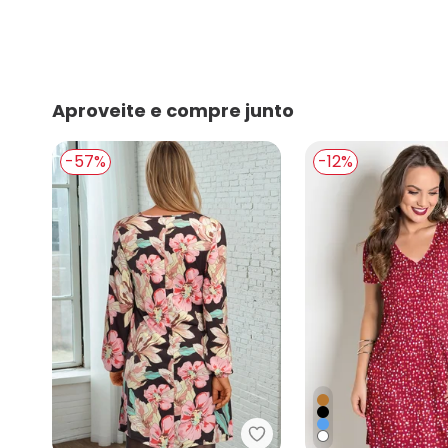
Aproveite e compre junto
-57%
-12%
bonprix - Vestido Decote