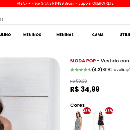
Até 5x + Frete Grátis R$499 Brasil - cupom QUEROFRETE
ULINO
MENINOS
MENINAS
CAMA
UTIL
MODA POP
-
Vestido com
(
4,2
)
8082
avaliaç
R$ 59,99
R$ 34,99
Cores
33%
36%