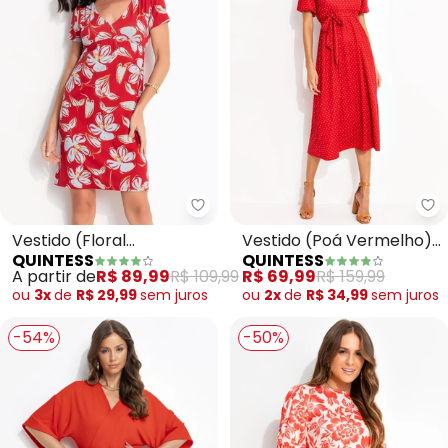
Quintess - Vestido (Floral Ver
Qu
Vestido (Floral
Vestido (Poá Vermelho)
QUINTESS
QUINTESS
Vermelho) em Malha de
em Malha Fria
A partir de
R$ 89,99
R$ 109,99
R$ 69,99
R$ 159,99
Viscose
ou
3x
de
R$ 29,99
sem
juros
ou
2x
de
R$ 34,99
sem
juros
-54%
-50%