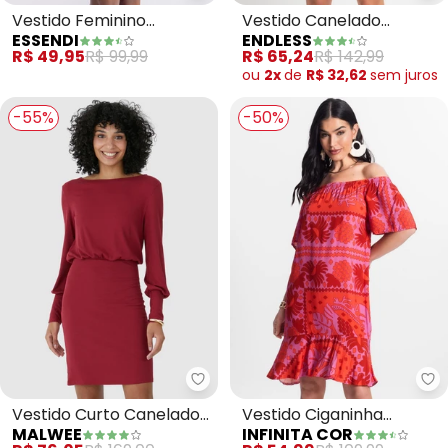
Vestido Feminino
Vestido Canelado
ESSENDI
ENDLESS
(Vermelho)
Feminino (Vermelho)
R$ 49,95
R$ 99,99
R$ 65,24
R$ 142,99
ou
2x
de
R$ 32,62
sem
juros
-55%
-50%
Malwee - Vestido Curto Canela
In
Vestido Curto Canelado
Vestido Ciganinha
MALWEE
INFINITA COR
(Vermelho)
(Vermelho)