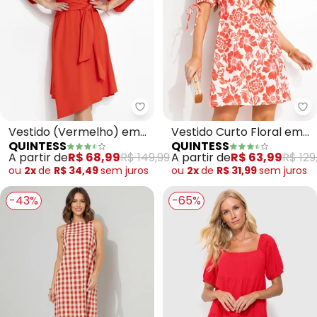
Quintess - Vestido (Vermelho)
Qu
Vestido (Vermelho) em
Vestido Curto Floral em
QUINTESS
QUINTESS
Malha Crepe
Malha Fria com Manga
A partir de
R$ 68,99
R$ 149,99
A partir de
R$ 63,99
R$ 129
Bufante e Amarração
ou
2x
de
R$ 34,49
sem
juros
ou
2x
de
R$ 31,99
sem
juros
-43%
-65%