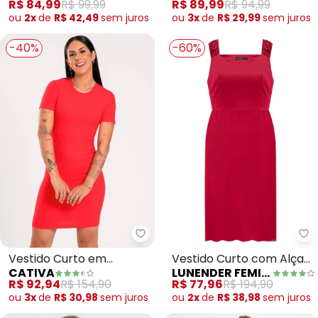
R$ 84,99
R$ 99,99
R$ 89,99
R$ 94,99
ou
2x
de
R$ 42,49
sem
juros
ou
3x
de
R$ 29,99
sem
juros
-40%
-60%
Cativa - Vestido Curto em Can
Lu
Vestido Curto em
Vestido Curto com Alças
CATIVA
LUNENDER FEMININA
Canelado (Vermelho)
e Decote Reto
R$ 92,94
R$ 154,90
R$ 77,96
R$ 194,90
(Vermelho)
ou
3x
de
R$ 30,98
sem
juros
ou
2x
de
R$ 38,98
sem
juros