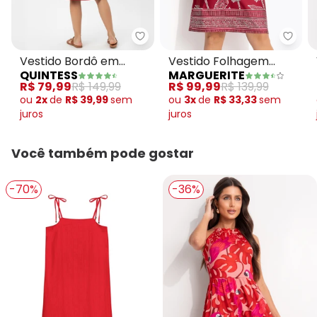
Quintess - Vestido Bordô em Ma
Margu
Vestido Bordô em
Vestido Folhagem
QUINTESS
MARGUERITE
Malha de Viscose
Barrada em Malha Fria
R$ 79,99
R$ 149,99
R$ 99,99
R$ 139,99
ou
2x
de
R$ 39,99
sem
ou
3x
de
R$ 33,33
sem
juros
juros
Você também pode gostar
-70%
-36%