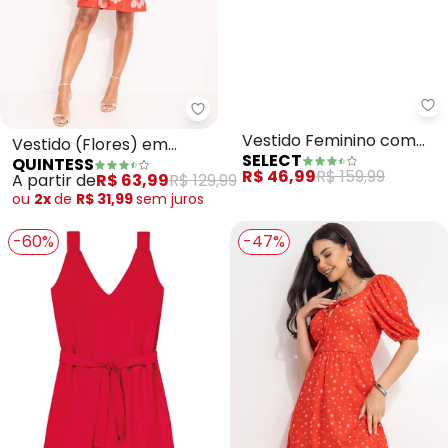
Quintess - Vestido (Flores) em 
Se
Vestido (Flores) em
Vestido Feminino com
QUINTESS
SELECT
Malha Fria
Manga Bufante
A partir de
R$ 63,99
R$ 129,99
R$ 46,99
R$ 159,99
(Vermelho)
ou
2x
de
R$ 31,99
sem
juros
-60%
-47%