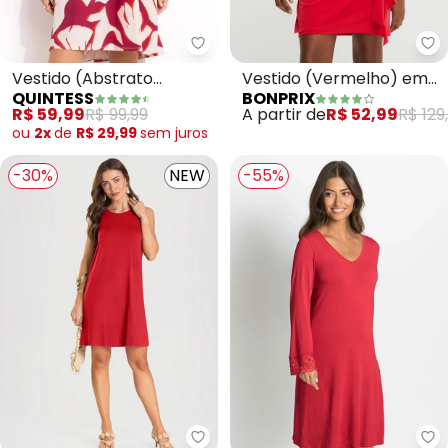
Quintess - Vestido (Abstrato Bi
bo
Vestido (Abstrato
Vestido (Vermelho) em
QUINTESS
BONPRIX
Bicolor) em Malha de
Malha de Viscose
R$ 59,99
R$ 99,99
A partir de
R$ 52,99
R$ 129
Viscose
ou
2x
de
R$ 29,99
sem
juros
-30%
NEW
-55%
Dianna - Vestido Feminino Curt
bo