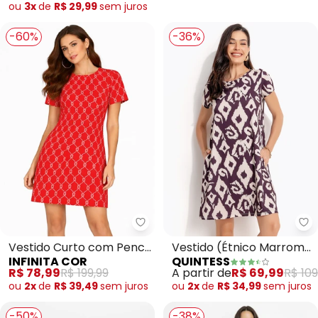
(Vermelho)
ou
3x
de
R$ 29,99
sem
juros
-60%
-36%
Infinita Cor - Vestido Curto c
Qu
Vestido Curto com Pence
Vestido (Étnico Marrom)
INFINITA COR
QUINTESS
Gola Redonda
em Malha Fria
R$ 78,99
R$ 199,99
A partir de
R$ 69,99
R$ 109
(Vermelho)
ou
2x
de
R$ 39,49
sem
juros
ou
2x
de
R$ 34,99
sem
juros
-50%
-38%