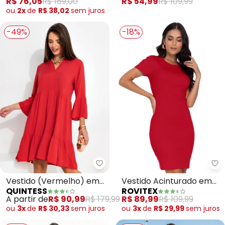
R$ 76,05
R$ 169,00
R$ 54,99
R$ 109,99
ou
2x
de
R$ 38,02
sem
juros
-49%
-18%
Quintess - Vestido (Vermelho) 
Ro
Vestido (Vermelho) em
Vestido Acinturado em
QUINTESS
ROVITEX
Viscose Plana
Ribana Canelada
A partir de
R$ 90,99
R$ 179,99
R$ 89,99
R$ 109,99
(Vermelho)
ou
3x
de
R$ 30,33
sem
juros
ou
3x
de
R$ 29,99
sem
juros