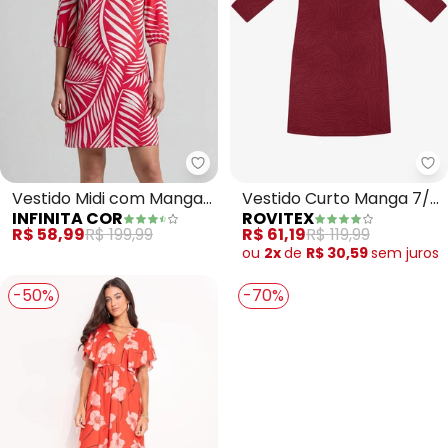
Infinita Cor - Vestido Midi com
Ro
Vestido Midi com Manga
Vestido Curto Manga 7/8
INFINITA COR
ROVITEX
Flare 3/4 (Vermelho)
Estampado (Vermelho)
R$ 58,99
R$ 199,99
R$ 61,19
R$ 119,99
ou
2x
de
R$ 30,59
sem
juros
-50%
-70%