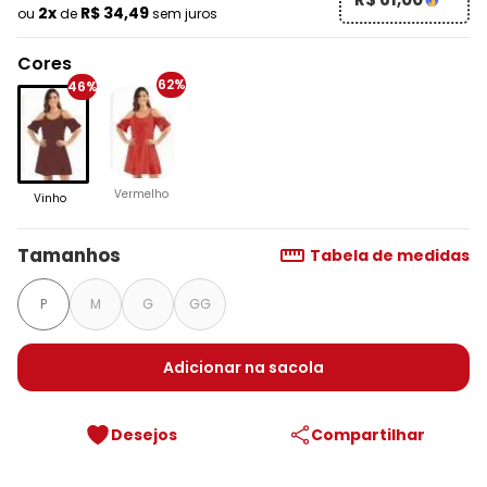
2x
R$ 34,49
ou
de
sem juros
Cores
62%
46%
Vermelho
Vinho
Tamanhos
Tabela de medidas
P
M
G
GG
Adicionar na sacola
Desejos
Compartilhar