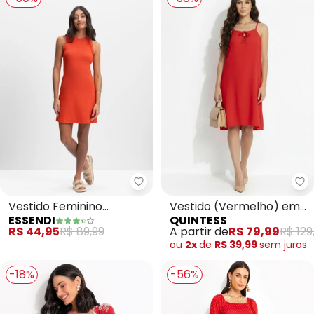
Essendi - Vestido Feminino Ca
Qu
Vestido Feminino
Vestido (Vermelho) em
ESSENDI
QUINTESS
Canelado (Vermelho)
Crepe Plano
R$ 44,95
R$ 89,99
A partir de
R$ 79,99
R$ 129
ou
2x
de
R$ 39,99
sem
juros
-18%
-56%