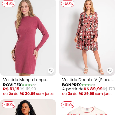
-49%
-50%
Rovitex - Vestido Manga Longa 
bo
Vestido Manga Longa
Vestido Decote V (Floral
ROVITEX
BONPRIX
Ribana Básico
Étnico Bordô)
R$ 61,19
R$ 119,99
A partir de
R$ 89,99
R$ 179
(Vermelho)
ou
2x
de
R$ 30,59
sem
juros
ou
3x
de
R$ 29,99
sem
juros
-60%
-65%