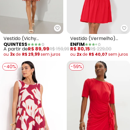
Quintess - Vestido (Vichy Verm
En
Vestido (Vichy
Vestido (Vermelho)
QUINTESS
ENFIM
Vermelho) em Tecido de
Curto Marias
A partir de
R$ 89,99
R$ 159,99
R$ 80,15
R$ 229,00
Poliéster
ou
3x
de
R$ 29,99
sem
juros
ou
2x
de
R$ 40,07
sem
juros
-40%
-59%