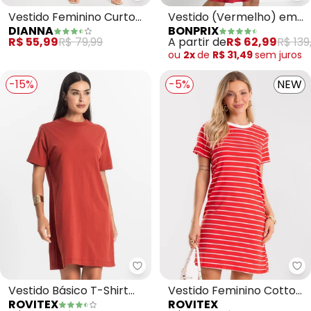
Vestido Feminino Curto
Vestido (Vermelho) em
DIANNA
BONPRIX
(Vermelho)
Viscose com Elastano
R$ 55,99
R$ 79,99
A partir de
R$ 62,99
R$ 139
ou
2x
de
R$ 31,49
sem
juros
-15%
-5%
NEW
Rovitex - Vestido Básico T-Shir
Ro
Vestido Básico T-Shirt
Vestido Feminino Cotton
ROVITEX
ROVITEX
Feminino (Vermelho)
Listrado (Vermelho)