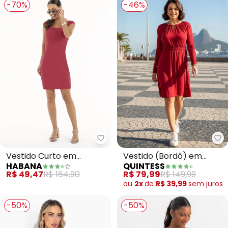
-70%
-46%
Habana - Vestido Curto em Ca
Qu
Vestido Curto em
Vestido (Bordô) em
HABANA
QUINTESS
Canelado (Vermelho)
Malha de Viscose
R$ 49,47
R$ 164,90
R$ 79,99
R$ 149,99
ou
2x
de
R$ 39,99
sem
juros
-50%
-50%