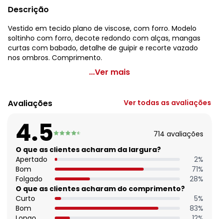
Descrição
Vestido em tecido plano de viscose, com forro. Modelo
soltinho com forro, decote redondo com alças, mangas
curtas com babado, detalhe de guipir e recorte vazado
nos ombros. Comprimento.
Quintess - Vestido Ombros Vazados com Renda Vinho
...Ver mais
Código do produto: 3580178
Comprimento da manga: Curta
Avaliações
Ver todas as avaliações
Comprimento: Curto
Forro: Possui
4.5
Decote frente: Redondo
714
avaliações
Complemento: Alça
Tecido: Viscose plana
O que as clientes acharam da largura?
Composição: Conforme imagem etiqueta
Apertado
2
%
Bom
71
%
Folgado
28
%
O que as clientes acharam do comprimento?
Curto
5
%
Bom
83
%
Longo
12
%