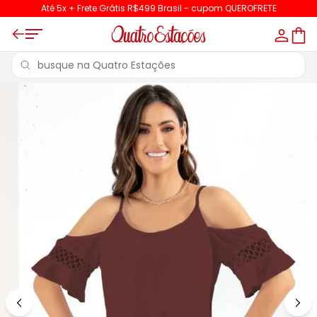
Até 5x + Frete Grátis R$499 Brasil - cupom QUEROFRETE