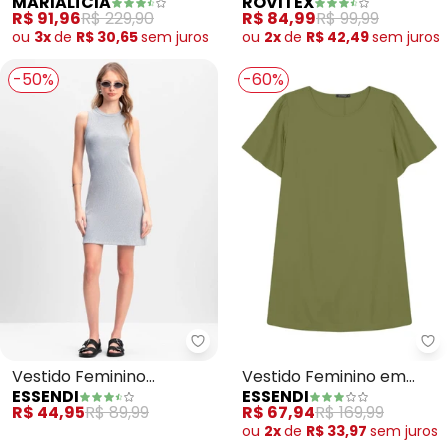
MARIALÍCIA
ROVITEX
Floral (Preto)
Feminino (Marrom)
R$ 91,96
R$ 229,90
R$ 84,99
R$ 99,99
ou
3x
de
R$ 30,65
sem
juros
ou
2x
de
R$ 42,49
sem
juros
-50%
-60%
Nós utilizamos cookies e tecnologias similares para melhorar sua
experiência de compra, incluindo conteúdo relevante e
publicidade personalizada. Ao continuar navegando, entendemos
que você está ciente e concorda com a nossa
Política de
Privacidade
para saber mais.
Essendi - Vestido Feminino Can
Es
Aceitar todos os cookies
Vestido Feminino
Vestido Feminino em
ESSENDI
ESSENDI
Canelado (Cinza)
Viscose (Verde)
Configurar privacidade
R$ 44,95
R$ 89,99
R$ 67,94
R$ 169,99
ou
2x
de
R$ 33,97
sem
juros