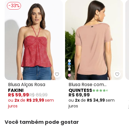
-33%
+
Quint
Fakini - Blusa Alças Rosa
Blusa Rose com
Blusa Alças Rosa
QUINTESS
FAKINI
Decote V e Bolso
R$ 69,99
R$ 59,99
R$ 89,99
Frontal
ou
2x
de
R$ 34,99
sem
ou
2x
de
R$ 29,99
sem
juros
juros
Você também pode gostar