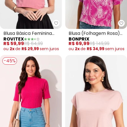
Rovitex - Blusa Básica Feminina
bo
Blusa Básica Feminina
Blusa (Folhagem Rosa)
ROVITEX
BONPRIX
Cotton Leve (Rosa)
em Linho
R$ 59,99
R$ 64,99
R$ 69,99
R$ 149,99
ou
2x
de
R$ 29,99
sem
juros
ou
2x
de
R$ 34,99
sem
juros
-45%