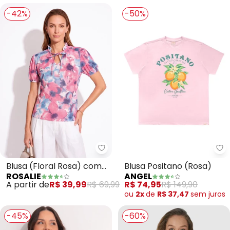
-42%
-50%
Rosalie - Blusa (Floral Rosa) c
An
Blusa (Floral Rosa) com
Blusa Positano (Rosa)
ROSALIE
ANGEL
Gola
A partir de
R$ 39,99
R$ 69,99
R$ 74,95
R$ 149,90
ou
2x
de
R$ 37,47
sem
juros
-45%
-60%