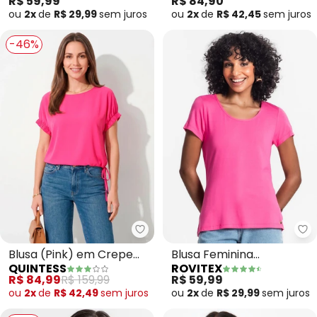
R$ 59,99
R$ 84,90
ou
2x
de
R$ 29,99
sem
juros
ou
2x
de
R$ 42,45
sem
juros
-46%
Quintess - Blusa (Pink) em Cre
Ro
Blusa (Pink) em Crepe
Blusa Feminina
QUINTESS
ROVITEX
Plano
Viscotorcion Básica
R$ 84,99
R$ 159,99
R$ 59,99
(Rosa)
ou
2x
de
R$ 42,49
sem
juros
ou
2x
de
R$ 29,99
sem
juros