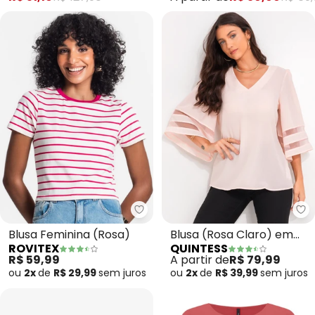
Viscose (Rosa)
Rovitex - Blusa Feminina (Rosa)
Qu
Blusa Feminina (Rosa)
Blusa (Rosa Claro) em
ROVITEX
QUINTESS
Crepe Plano
R$ 59,99
A partir de
R$ 79,99
ou
2x
de
R$ 29,99
sem
juros
ou
2x
de
R$ 39,99
sem
juros