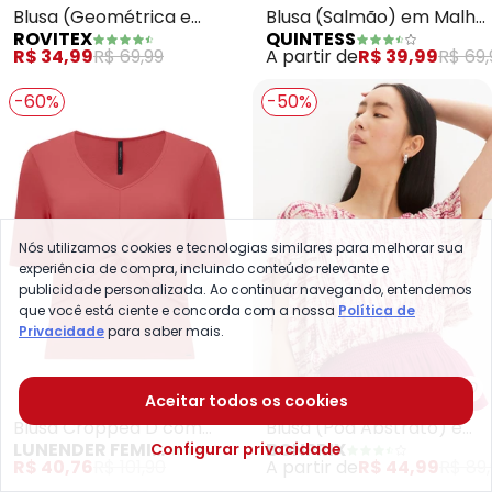
Blusa (Geométrica e
Blusa (Salmão) em Malha
ROVITEX
QUINTESS
Folhas) Rovitex
Tricô
R$ 34,99
R$ 69,99
A partir de
R$ 39,99
R$ 69,
-60%
-50%
Nós utilizamos cookies e tecnologias similares para melhorar sua
experiência de compra, incluindo conteúdo relevante e
publicidade personalizada. Ao continuar navegando, entendemos
que você está ciente e concorda com a nossa
Política de
Privacidade
para saber mais.
Lunender Feminina - Blusa Cro
bo
Aceitar todos os cookies
Blusa Cropped D com
Blusa (Poá Abstrato) em
LUNENDER FEMININA
BONPRIX
Configurar privacidade
Detalhe Transpassado
Malha Fria
R$ 40,76
R$ 101,90
A partir de
R$ 44,99
R$ 89,
(Rosa)