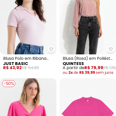
Just Basic - Blusa Polo em Riba
Qu
Blusa Polo em Ribana
Blusa (Rosa) em Poliéster
JUST BASIC
QUINTESS
Básica (Rosa)
com Elastano
R$ 43,92
R$ 54,90
A partir de
R$ 79,99
R$ 139
ou
2x
de
R$ 39,99
sem
juros
-50%