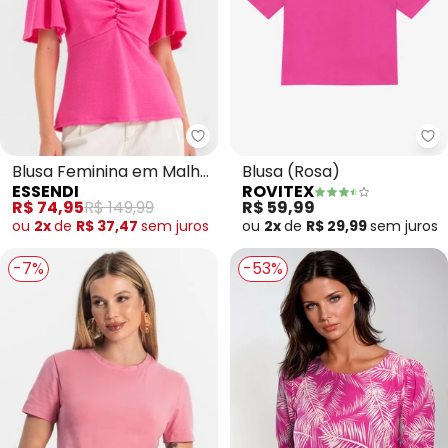
Essendi - Blusa Feminina em Ma
Ro
Blusa Feminina em Malha
Blusa (Rosa)
ESSENDI
ROVITEX
(Rosa)
R$ 74,95
R$ 149,99
R$ 59,99
ou
2x
de
R$ 37,47
sem
juros
ou
2x
de
R$ 29,99
sem
juros
-7%
-53%