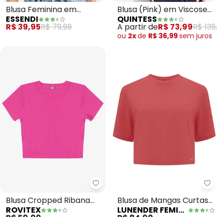
Blusa Feminina em
Blusa (Pink) em Viscose
ESSENDI
QUINTESS
Ribana Canelada (Rosa)
Plana
R$ 39,95
R$ 79,99
A partir de
R$ 73,99
R$ 139
ou
2x
de
R$ 36,99
sem
juros
Rovitex - Blusa Cropped Ribana
Lu
Blusa Cropped Ribana
Blusa de Mangas Curtas
ROVITEX
LUNENDER FEMININA
Básica (Rosa)
Básica em Malha (Rosa)