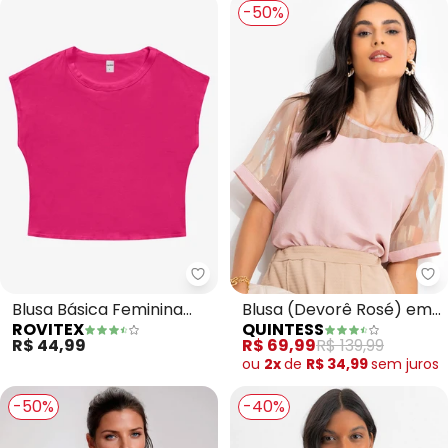
-50%
Rovitex - Blusa Básica Feminina
Qu
Blusa Básica Feminina
Blusa (Devorê Rosé) em
ROVITEX
QUINTESS
Viscotorcion (Rosa)
Chiffon
R$ 44,99
R$ 69,99
R$ 139,99
ou
2x
de
R$ 34,99
sem
juros
-50%
-40%