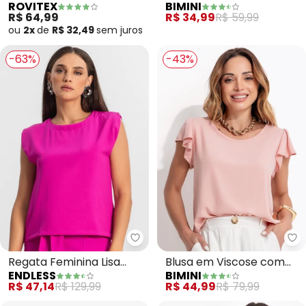
ROVITEX
BIMINI
Feminina (Rosa)
Malha de Algodão
R$ 64,99
R$ 34,99
R$ 59,99
ou
2x
de
R$ 32,49
sem
juros
-63%
-43%
Endless - Regata Feminina Lisa 
Bi
Regata Feminina Lisa
Blusa em Viscose com
ENDLESS
BIMINI
(Rosa)
Manga Soltinha (Rosa)
R$ 47,14
R$ 129,99
R$ 44,99
R$ 79,99