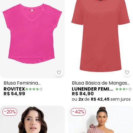
Rovitex - Blusa Feminina Viscot
Lu
Blusa Feminina
Blusa Básica de Mangas
ROVITEX
LUNENDER FEMININA
Viscotorcion (Rosa)
Curtas em Viscose
R$ 54,99
R$ 84,90
(Rosa)
ou
2x
de
R$ 42,45
sem
juros
-20%
-42%