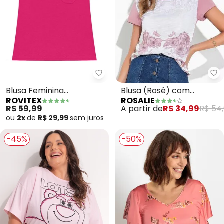
Ro
Rovitex - Blusa Feminina Viscot
Blusa (Rosê) com
Blusa Feminina
ROSALIE
ROVITEX
Estampa Frontal
Viscotorcion com Bolso
A partir de
R$ 34,99
R$ 54
R$ 59,99
(Rosa)
ou
2x
de
R$ 29,99
sem
juros
-45%
-50%