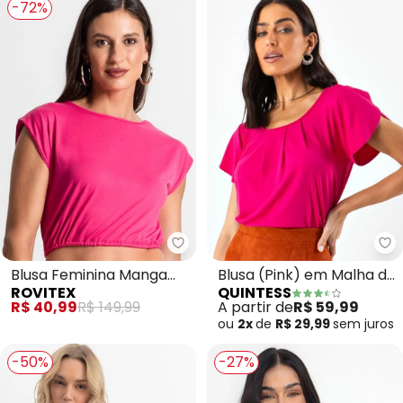
-72%
Rovitex - Blusa Feminina Manga
Qu
Blusa Feminina Manga
Blusa (Pink) em Malha de
ROVITEX
QUINTESS
Curta (Rosa)
Viscose
R$ 40,99
R$ 149,99
A partir de
R$ 59,99
ou
2x
de
R$ 29,99
sem
juros
-50%
-27%