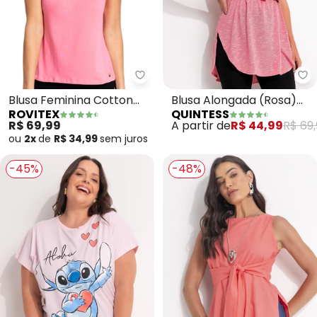
Rovitex - Blusa Feminina Cotton
Qu
Blusa Feminina Cotton
Blusa Alongada (Rosa)
ROVITEX
QUINTESS
Leve Básica (Rosa)
com Barra
R$ 69,99
A partir de
R$ 44,99
R$ 69,
Arrendondada
ou
2x
de
R$ 34,99
sem
juros
-45%
-48%