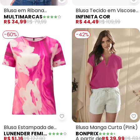
Multimarcas - Blusa em Ribana
In
Blusa em Ribana
Blusa Tecido em Viscose
MULTIMARCAS
INFINITA COR
Canelada (Rosa)
Infinita Cor (Rosa)
R$ 34,99
R$ 79,99
R$ 44,49
R$ 109,99
-60%
-42%
bo
Lunender Feminina - Blusa Est
Blusa Manga Curta (Pink)
Blusa Estampada de
BONPRIX
LUNENDER FEMININA
Mangas Curtas em
A partir de
R$ 39,99
R$ 69,
R$ 51,16
R$ 127,90