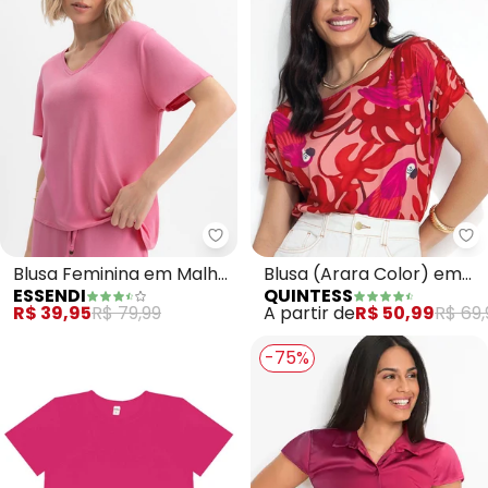
Essendi - Blusa Feminina em Ma
Qu
Blusa Feminina em Malha
Blusa (Arara Color) em
ESSENDI
QUINTESS
Viscose (Rosa)
Malha Fria
R$ 39,95
R$ 79,99
A partir de
R$ 50,99
R$ 69,
-75%