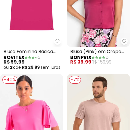
Rovitex - Blusa Feminina Básica 
bo
Blusa Feminina Básica
Blusa (Pink) em Crepe
ROVITEX
BONPRIX
Visco Tricot (Rosa)
Plano
R$ 59,99
R$ 39,99
R$ 159,99
ou
2x
de
R$ 29,99
sem
juros
-40%
-7%