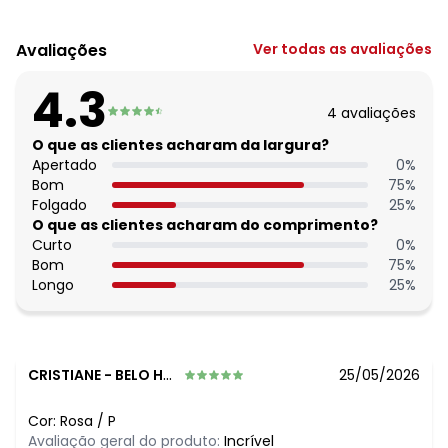
Código do produto: 3885506
Comprimento da manga: Curta
Avaliações
Ver todas as avaliações
Forro: Não
Cinto: Não acompanha
4.3
Decote frente: Redondo
4
avaliações
Decote costas: Redondo
Fornecedor: FAKINI MALHAS LTDA / CNPJ 50.821.880/0018-8
O que as clientes acharam da largura?
Feito: Brasil
Apertado
0
%
Cuidados para conservação do produto: Temperatura
Bom
75
%
Máxima De Lavagem 30 C Não Alvejar Não Secar Em
Folgado
25
%
Tambor Não Limpar A Seco Não Deixar De Molho Não
O que as clientes acharam do comprimento?
Passar Sobre A Estampa E/Ou Bordado Se Houver
Curto
0
%
Tecido: Meia malha
Bom
75
%
Composição: 100% algodão
Longo
25
%
CRISTIANE
-
BELO HORIZONTE - MG
25/05/2026
Cor:
Rosa
/
P
Avaliação geral do produto:
Incrível