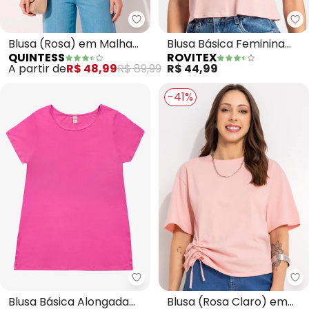
Quintess - Blusa (Rosa) em Ma
Ro
Blusa (Rosa) em Malha
Blusa Básica Feminina
QUINTESS
ROVITEX
Jacquard
Viscotorcion (Rosa)
A partir de
R$ 48,99
R$ 89,99
R$ 44,99
-41%
Rovitex - Blusa Básica Alongada
Bi
Blusa Básica Alongada
Blusa (Rosa Claro) em