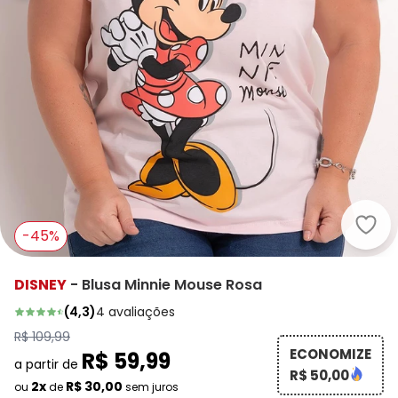
Disn
-45%
DISNEY
-
Blusa Minnie Mouse Rosa
(
4,3
)
4
avaliações
R$ 109,99
ECONOMIZE
R$ 59,99
a partir de
R$ 50,00
2x
R$ 30,00
ou
de
sem juros