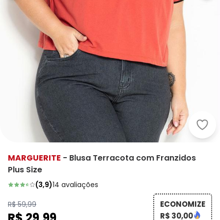
Marg
MARGUERITE
-
Blusa Terracota com Franzidos
Plus Size
(
3,9
)
14
avaliações
ECONOMIZE
R$ 59,99
R$ 29,99
R$ 30,00