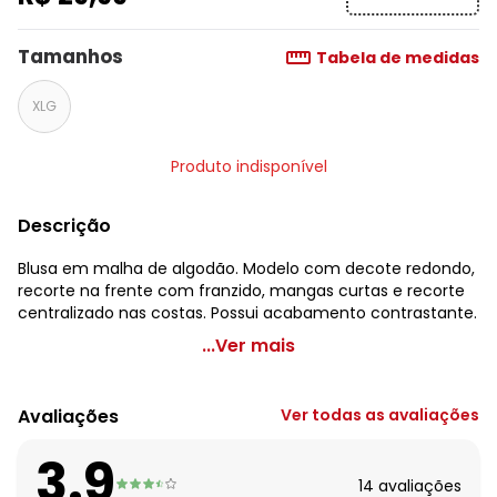
Tamanhos
Tabela de medidas
XLG
Produto indisponível
Descrição
Blusa em malha de algodão. Modelo com decote redondo,
recorte na frente com franzido, mangas curtas e recorte
centralizado nas costas. Possui acabamento contrastante.
Marguerite - Blusa Terracota com Franzidos Plus Size
...Ver mais
Código do produto: 3649047
Modelagem: Solto
Avaliações
Ver todas as avaliações
Comprimento da manga: Curta
Decote frente: Redondo
3.9
Complemento: Franzido; recorte central nas costas
14
avaliações
Observação: Franzido