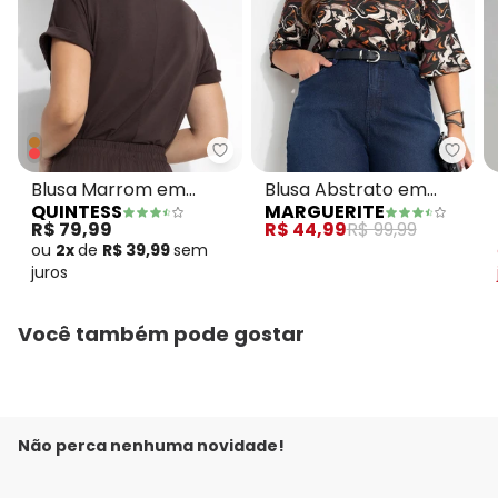
Quintess - Blusa Marrom em Ma
Margu
Blusa Marrom em
Blusa Abstrato em
QUINTESS
MARGUERITE
Malha de Viscose
Malha de Viscose
R$ 79,99
R$ 44,99
R$ 99,99
ou
2x
de
R$ 39,99
sem
juros
Você também pode gostar
Não perca nenhuma novidade!