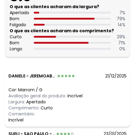
Tecido: Meia malha
O que as clientes acharam da largura?
Composição: Conforme imagem etiqueta
Apertado
7
%
Bom
79
%
Histórico de preços
Folgado
14
%
O que as clientes acharam do comprimento?
O preço apresentado abaixo é o menor oferecido em
Curto
29
%
algum dia do mês, para o menor tamanho disponível.
Bom
71
%
N/D*
agosto/2026
Longo
0
%
N/D*
julho/2026
N/D*
junho/2026
N/D*
maio/2026
N/D*
abril/2026
N/D*
março/2026
DANIELE
-
JEREMOABO - BA
21/12/2025
N/D*
fevereiro/2026
Cor:
Marrom
/
G
Avaliação geral do produto:
Incrível
Largura:
Apertado
Comprimento:
Curto
Comentário:
Incrível
SUELI
-
SAO PAULO - SP
23/01/2025