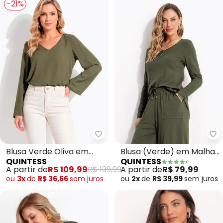
-21%
Quintess - Blusa Verde Oliva e
Qu
Blusa Verde Oliva em
Blusa (Verde) em Malha
QUINTESS
QUINTESS
Crepe Plano
de Viscose
A partir de
R$ 109,99
R$ 139,99
A partir de
R$ 79,99
ou
3x
de
R$ 36,66
sem
juros
ou
2x
de
R$ 39,99
sem
juros