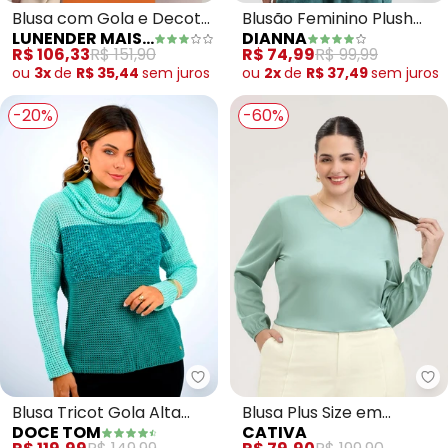
Blusa com Gola e Decote
Blusão Feminino Plush
LUNENDER MAIS MULHER
DIANNA
em V Plus Size (Verde)
Gola Dupla (Verde)
R$ 106,33
R$ 151,90
R$ 74,99
R$ 99,99
ou
3x
de
R$ 35,44
sem
juros
ou
2x
de
R$ 37,49
sem
juros
-20%
-60%
Doce Tom - Blusa Tricot Gola Al
Ca
Blusa Tricot Gola Alta
Blusa Plus Size em
DOCE TOM
CATIVA
Bicolor (Verde)
Viscose (Verde Claro)