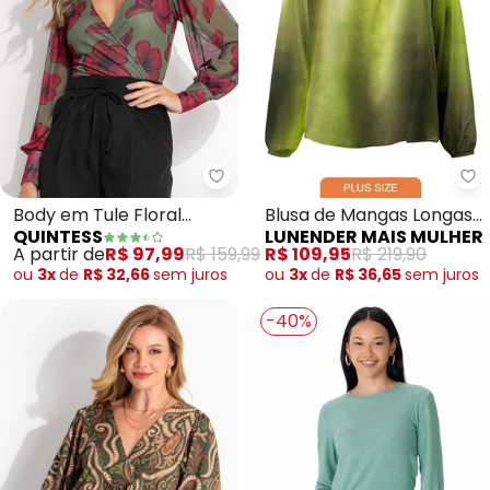
Quintess - Body em Tule Flora
Lu
Body em Tule Floral
Blusa de Mangas Longas
QUINTESS
LUNENDER MAIS MULHER
Transpassado com
Plus Size Gola Alta
A partir de
R$ 97,99
R$ 159,99
R$ 109,95
R$ 219,90
Manga Longa e Forro
(Verde)
ou
3x
de
R$ 32,66
sem
juros
ou
3x
de
R$ 36,65
sem
juros
-40%