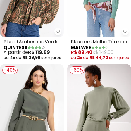
Quintess - Blusa (Arabescos Ve
Ma
Blusa (Arabescos Verde)
Blusa em Malha Térmica
QUINTESS
MALWEE
em Malha Fria
(Verde Turquesa)
A partir de
R$ 119,99
R$ 89,40
R$ 149,00
ou
4x
de
R$ 29,99
sem
juros
ou
2x
de
R$ 44,70
sem
juros
-40%
-60%