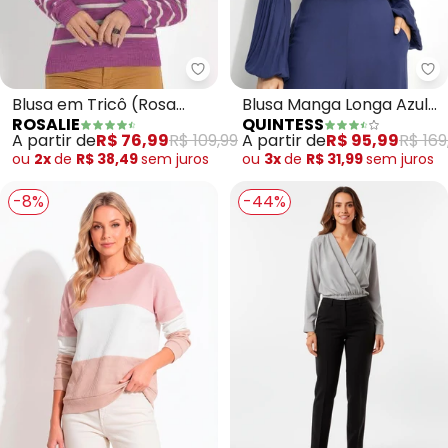
Rosalie - Blusa em Tricô (Rosa L
Qu
Blusa em Tricô (Rosa
Blusa Manga Longa Azul
ROSALIE
QUINTESS
Listrada) Janine
em Viscose com Decote
A partir de
R$ 76,99
R$ 109,99
A partir de
R$ 95,99
R$ 169
Transpassado e Elástico
ou
2x
de
R$ 38,49
sem
juros
ou
3x
de
R$ 31,99
sem
juros
-8%
-44%