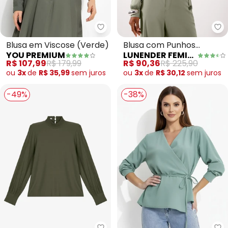
You Premium - Blusa em Viscos
Lu
Blusa em Viscose (Verde)
Blusa com Punhos
YOU PREMIUM
LUNENDER FEMININA
Ajustados e Amarração
R$ 107,99
R$ 179,99
R$ 90,36
R$ 225,90
(Verde)
ou
3x
de
R$ 35,99
sem
juros
ou
3x
de
R$ 30,12
sem
juros
-49%
-38%