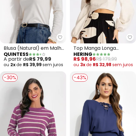
Quintess - Blusa (Natural) em 
He
Blusa (Natural) em Malha
Top Manga Longa
QUINTESS
HERING
de Algodão
Viscolinho (Bege)
A partir de
R$ 79,99
R$ 98,96
R$ 179,99
ou
2x
de
R$ 39,99
sem
juros
ou
3x
de
R$ 32,98
sem
juros
-30%
-43%