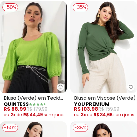
-50%
-35%
Quintess - Blusa (Verde) em Te
Yo
Blusa (Verde) em Tecido
Blusa em Viscose (Verde)
QUINTESS
YOU PREMIUM
Plano Texturizado
R$ 88,99
R$ 179,99
R$ 103,98
R$ 159,99
ou
2x
de
R$ 44,49
sem
juros
ou
3x
de
R$ 34,66
sem
juros
-50%
-38%