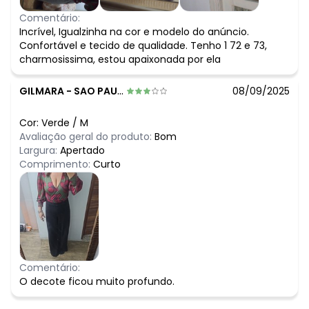
Perguntas frequentes:
Comentário:
- P: As mangas também possuem forro?
Incrível, Igualzinha na cor e modelo do anúncio.
- R: Não, as mangas são em tule com transparência para
Confortável e tecido de qualidade. Tenho 1 72 e 73,
garantir um visual mais leve e sofisticado.
charmosissima, estou apaixonada por ela
- P: O decote é muito aberto?
- R: O modelo transpassado é desenhado para se manter
firme ao corpo, mas caso prefira mais segurança, ele
GILMARA
-
SAO PAULO - SP
08/09/2025
permite o uso de um pequeno alfinete interno ou top por
baixo.
Cor:
Verde
/
M
Tags:
Avaliação geral do produto:
Bom
body floral, body de tule, blusa transpassada, moda
Largura:
Apertado
feminina casual, roupa que não amassa, body manga
Comprimento:
Curto
longa, look trabalho moderno, body com forro
Comentário:
O decote ficou muito profundo.