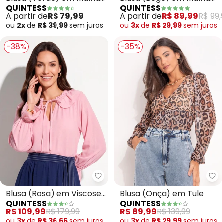
QUINTESS
QUINTESS
de Viscose
Devorê
A partir de
R$ 79,99
A partir de
R$ 89,99
R$ 99,
ou
2x
de
R$ 39,99
sem
juros
ou
3x
de
R$ 29,99
sem
juros
-38%
-35%
Quintess - Blusa (Rosa) em Vis
Qu
Blusa (Rosa) em Viscose
Blusa (Onça) em Tule
QUINTESS
QUINTESS
Plana
R$ 109,99
R$ 179,99
R$ 89,99
R$ 139,99
ou
3x
de
R$ 36,66
sem
juros
ou
3x
de
R$ 29,99
sem
juros