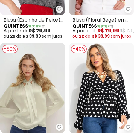
Quintess - Blusa (Espinha de Pe
Qu
Blusa (Espinha de Peixe)
Blusa (Floral Bege) em
QUINTESS
QUINTESS
em Malha de Viscose
Tule
A partir de
R$ 79,99
A partir de
R$ 79,99
R$ 129
ou
2x
de
R$ 39,99
sem
juros
ou
2x
de
R$ 39,99
sem
juros
-50%
-40%
bonprix - Blusa (Off White) em
Qu