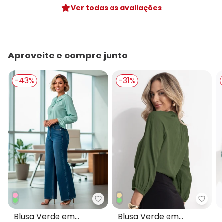
Ver todas as avaliações
Aproveite e compre junto
-43%
-31%
Quintess - Blusa Verde em Visc
Quint
Blusa Verde em
Blusa Verde em