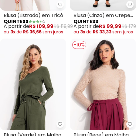
Quintess - Blusa (Listrada) em T
Qu
Blusa (Listrada) em Tricô
Blusa (Cinza) em Crepe
QUINTESS
QUINTESS
Plano
A partir de
R$ 109,99
R$ 119,99
A partir de
R$ 99,99
R$ 179
ou
3x
de
R$ 36,66
sem
juros
ou
3x
de
R$ 33,33
sem
juros
-10%
Quintess - Blusa (Verde) em Ma
Qu
Blusa (Verde) em Malha
Blusa (Bege) em Malha