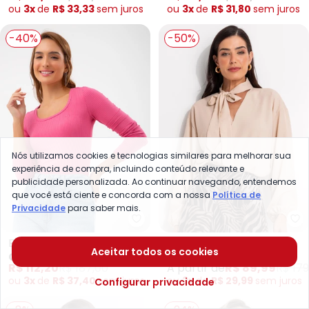
ou
3x
de
R$ 33,33
sem
juros
ou
3x
de
R$ 31,80
sem
juros
-40%
-50%
Nós utilizamos cookies e tecnologias similares para melhorar sua
experiência de compra, incluindo conteúdo relevante e
publicidade personalizada. Ao continuar navegando, entendemos
que você está ciente e concorda com a nossa
Política de
Privacidade
para saber mais.
Colcci - Blusa Canelada (Rosa)
Qu
Blusa Canelada (Rosa)
Blusa (Bege Claro) em
Aceitar todos os cookies
COLCCI
QUINTESS
Crepe Plano
R$ 112,20
R$ 187,00
A partir de
R$ 89,99
R$ 179
ou
3x
de
R$ 37,40
sem
juros
ou
3x
de
R$ 29,99
sem
juros
Configurar privacidade