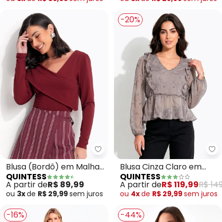
-20%
Quintess - Blusa (Bordô) em Ma
Qu
Blusa (Bordô) em Malha
Blusa Cinza Claro em
QUINTESS
QUINTESS
Texturizada
Devorê Bordado
A partir de
R$ 89,99
A partir de
R$ 119,99
R$ 149
ou
3x
de
R$ 29,99
sem
juros
ou
4x
de
R$ 29,99
sem
juros
-16%
-44%