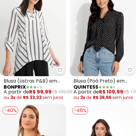
bonprix - Blusa (Listras P&B) e
Qu
Blusa (Listras P&B) em
Blusa (Poá Preto) em
BONPRIX
QUINTESS
Crepe Plano
Viscose Plana
A partir de
R$ 99,99
R$ 199,99
A partir de
R$ 109,99
R$ 17
ou
3x
de
R$ 33,33
sem
juros
ou
3x
de
R$ 36,66
sem
juros
-40%
-46%