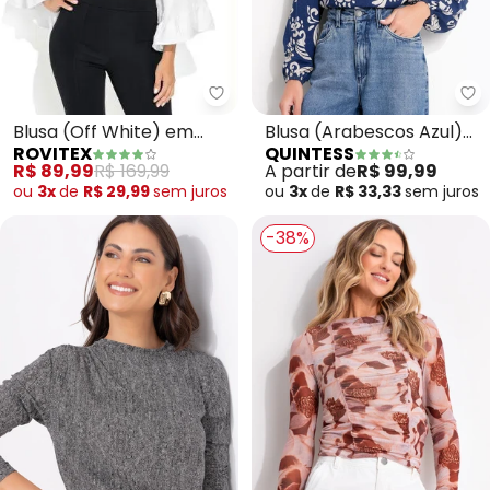
Rovitex - Blusa (Off White) em
Qu
Blusa (Off White) em
Blusa (Arabescos Azul)
ROVITEX
QUINTESS
Tecido Jacquard
em Malha de Viscose
R$ 89,99
R$ 169,99
A partir de
R$ 99,99
ou
3x
de
R$ 29,99
sem
juros
ou
3x
de
R$ 33,33
sem
juros
-38%