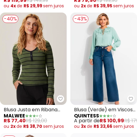
R$ 119,99
R$ 149,99
R$ 79,90
R$ 199,90
ou
4x
de
R$ 29,99
sem
juros
ou
2x
de
R$ 39,95
sem
juros
-40%
-43%
Malwee - Blusa Justa em Ribana 
Qu
Blusa Justa em Ribana
Blusa (Verde) em Viscose
MALWEE
QUINTESS
Listrada (Verde Militar)
Plana
R$ 77,40
R$ 129,00
A partir de
R$ 100,99
R$ 17
ou
2x
de
R$ 38,70
sem
juros
ou
3x
de
R$ 33,66
sem
juros