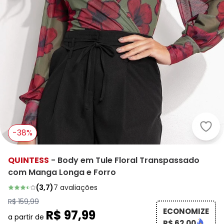
Quin
-38%
QUINTESS
-
Body em Tule Floral Transpassado
com Manga Longa e Forro
(
3,7
)
7
avaliações
R$ 159,99
ECONOMIZE
R$ 97,99
a partir de
R$ 62,00