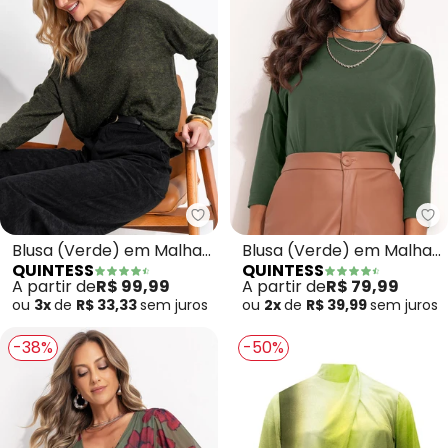
Quintess - Blusa (Verde) em Ma
Qu
Blusa (Verde) em Malha
Blusa (Verde) em Malha
QUINTESS
QUINTESS
Tricô
de Viscose
A partir de
R$ 99,99
A partir de
R$ 79,99
ou
3x
de
R$ 33,33
sem
juros
ou
2x
de
R$ 39,99
sem
juros
-38%
-50%