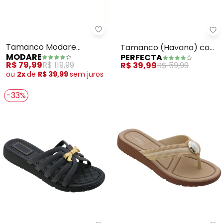
Modare - Tamanco Modare (Pe
Pe
Tamanco Modare
Tamanco (Havana) com
MODARE
PERFECTA
(Pessego) em Tecido
Adereço
R$ 79,99
R$ 119,99
R$ 39,99
R$ 59,99
ou
2x
de
R$ 39,99
sem
juros
-33%