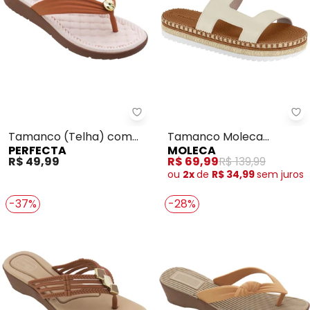
Perfecta - Tamanco (Telha) co
Mo
Tamanco (Telha) com
Tamanco Moleca
PERFECTA
MOLECA
Palmilha Confort
(Branco)
R$ 49,99
R$ 69,99
R$ 139,99
ou
2x
de
R$ 34,99
sem
juros
-37%
-28%