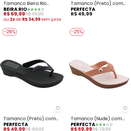
Tamanco Beira Rio
Tamanco (Preto) com
BEIRA RIO
PERFECTA
(Rosa)
Palmilha Confort
R$ 69,99
R$ 99,99
R$ 49,99
ou
2x
de
R$ 34,99
sem
juros
-28%
-25%
Perfecta - Tamanco (Preto) co
Pe
Tamanco (Preto) com
Tamanco (Nude) com
PERFECTA
PERFECTA
Palmilha Confort
Palmilha Confort
R$ 49,99
R$ 69,99
R$ 59,99
R$ 79,99