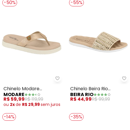
-50%
-55%
Modare - Chinelo Modare (Dou
Be
Chinelo Modare
Chinelo Beira Rio
MODARE
BEIRA RIO
(Dourado)
(Dourado)
R$ 59,99
R$ 119,99
R$ 44,99
R$ 99,99
ou
2x
de
R$ 29,99
sem
juros
-14%
-35%