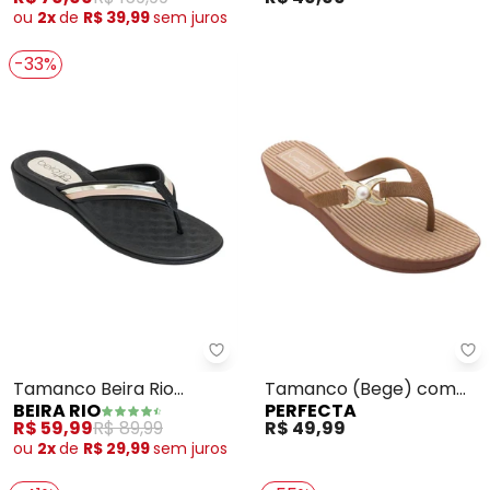
ou
2x
de
R$ 39,99
sem
juros
-33%
Beira Rio - Tamanco Beira Rio 
Pe
Tamanco Beira Rio
Tamanco (Bege) com
BEIRA RIO
PERFECTA
(Preto) com Detalhe
Adereço Dourado
R$ 59,99
R$ 89,99
R$ 49,99
Dourado
ou
2x
de
R$ 29,99
sem
juros