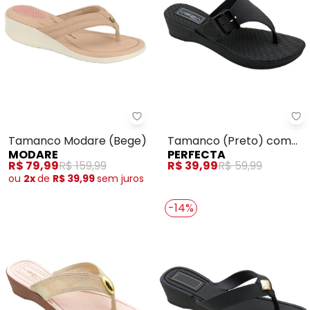
Modare - Tamanco Modare (Be
Pe
Tamanco Modare (Bege)
Tamanco (Preto) com
MODARE
PERFECTA
Detalhe de Fivela
R$ 79,99
R$ 159,99
R$ 39,99
R$ 59,99
ou
2x
de
R$ 39,99
sem
juros
-14%