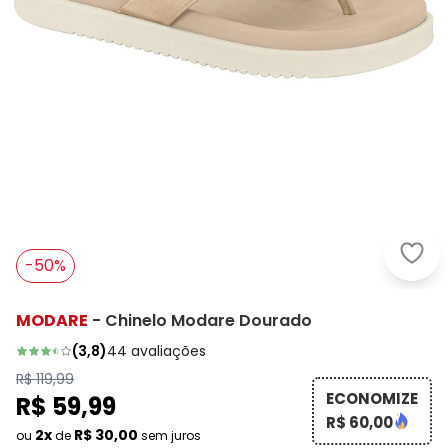
Moda
-50%
MODARE
-
Chinelo Modare Dourado
(
3,8
)
44
avaliações
R$ 119,99
ECONOMIZE
R$ 59,99
R$ 60,00
2x
R$ 30,00
ou
de
sem juros