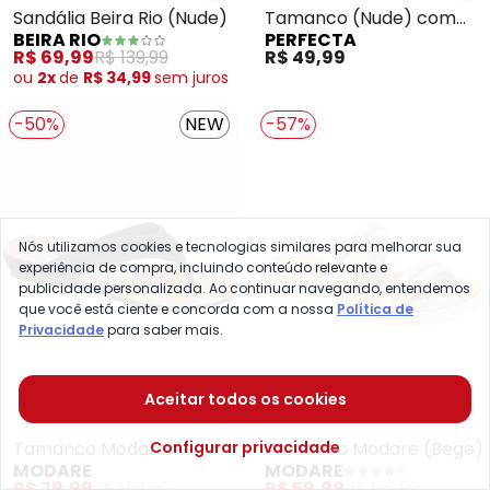
Sandália Beira Rio (Nude)
Tamanco (Nude) com
BEIRA RIO
PERFECTA
Palmilha Confort
R$ 69,99
R$ 139,99
R$ 49,99
ou
2x
de
R$ 34,99
sem
juros
-50%
NEW
-57%
Nós utilizamos cookies e tecnologias similares para melhorar sua
experiência de compra, incluindo conteúdo relevante e
publicidade personalizada. Ao continuar navegando, entendemos
que você está ciente e concorda com a nossa
Política de
Privacidade
para saber mais.
Aceitar todos os cookies
Modare - Tamanco Modare (Pr
Mo
Configurar privacidade
Tamanco Modare
Tamanco Modare (Bege)
MODARE
MODARE
(Preto)
R$ 79,99
R$ 159,99
R$ 59,99
R$ 139,99