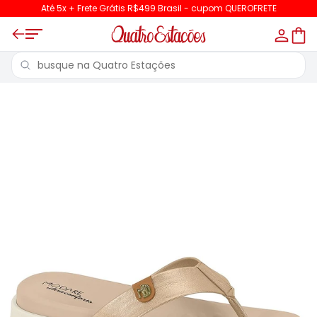
Até 5x + Frete Grátis R$499 Brasil - cupom QUEROFRETE