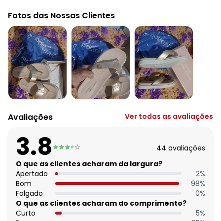
Código do produto: 3912811
Observação: Palmilha ultraconfort
Fotos das Nossas Clientes
Tecido: Sintético
Composição: Sintetico/pvc
Avaliações
Ver todas as avaliações
3.8
44
avaliações
O que as clientes acharam da largura?
Apertado
2
%
Bom
98
%
Folgado
0
%
O que as clientes acharam do comprimento?
Curto
5
%