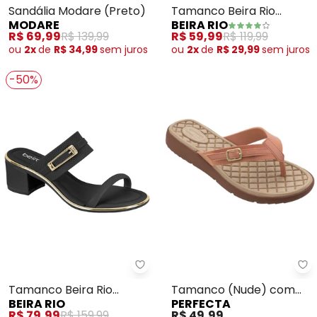
Sandália Modare (Preto)
Tamanco Beira Rio
MODARE
BEIRA RIO
(Camel)
R$ 69,99
R$ 139,99
R$ 59,99
R$ 119,99
ou
2x
de
R$ 34,99
sem
juros
ou
2x
de
R$ 29,99
sem
juros
-50%
Beira Rio - Tamanco Beira Rio (
Pe
Tamanco Beira Rio
Tamanco (Nude) com
BEIRA RIO
PERFECTA
(Preto)
Detalhe de Fivela
R$ 79,99
R$ 159,99
R$ 49,99