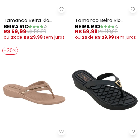
Beira Rio - Tamanco Beira Rio (
Be
Tamanco Beira Rio
Tamanco Beira Rio
BEIRA RIO
BEIRA RIO
(Branco)
(Preto)
R$ 59,99
R$ 119,99
R$ 59,99
R$ 119,99
ou
2x
de
R$ 29,99
sem
juros
ou
2x
de
R$ 29,99
sem
juros
-30%
Beira Rio - Tamanco Beira Rio (
Pe