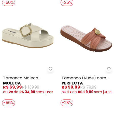
-50%
-25%
Moleca - Tamanco Moleca (Br
Pe
Tamanco Moleca
Tamanco (Nude) com
MOLECA
PERFECTA
(Branco)
Adereço Dourado
R$ 69,99
R$ 139,99
R$ 59,99
R$ 79,99
ou
2x
de
R$ 34,99
sem
juros
ou
2x
de
R$ 29,99
sem
juros
-56%
-28%