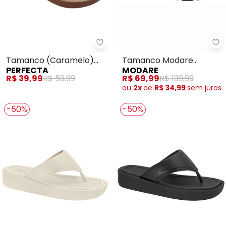
Perfecta - Tamanco (Caramelo)
Mo
Tamanco (Caramelo)
Tamanco Modare
PERFECTA
MODARE
com Detalhe de Fivela
(Preto)
R$ 39,99
R$ 59,99
R$ 69,99
R$ 139,99
ou
2x
de
R$ 34,99
sem
juros
-50%
-50%