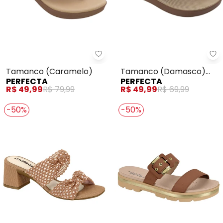
Perfecta - Tamanco (Caramel
Pe
Tamanco (Caramelo)
Tamanco (Damasco)
PERFECTA
PERFECTA
com Palmilha Confort
R$ 49,99
R$ 79,99
R$ 49,99
R$ 69,99
-50%
-50%