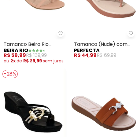
Beira Rio - Tamanco Beira Rio (
Pe
Tamanco Beira Rio
Tamanco (Nude) com
BEIRA RIO
PERFECTA
(Nude)
Detalhe em Tecido
R$ 59,99
R$ 139,99
R$ 44,99
R$ 69,99
Estampado
ou
2x
de
R$ 29,99
sem
juros
-28%