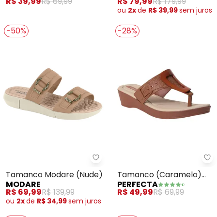
R$ 39,99
R$ 69,99
R$ 79,99
R$ 179,99
ou
2x
de
R$ 39,99
sem
juros
-50%
-28%
Modare - Tamanco Modare (Nu
Pe
Tamanco Modare (Nude)
Tamanco (Caramelo)
MODARE
PERFECTA
em Full Plastc
R$ 69,99
R$ 139,99
R$ 49,99
R$ 69,99
ou
2x
de
R$ 34,99
sem
juros