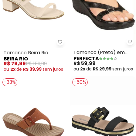
Pe
Beira Rio - Tamanco Beira Rio 
Tamanco (Preto) em
Tamanco Beira Rio
PERFECTA
BEIRA RIO
Sintético
(Creme)
R$ 59,99
R$ 79,99
R$ 159,99
ou
2x
de
R$ 29,99
sem
juros
ou
2x
de
R$ 39,99
sem
juros
-33%
-50%