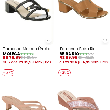
Moleca - Tamanco Moleca (Pret
Be
Tamanco Moleca (Preto)
Tamanco Beira Rio
MOLECA
BEIRA RIO
em Sintético
(Camel)
R$ 79,99
R$ 119,99
R$ 69,99
R$ 139,99
ou
2x
de
R$ 39,99
sem
juros
ou
2x
de
R$ 34,99
sem
juros
-57%
-35%