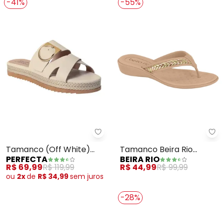
-41%
-55%
Perfecta - Tamanco (Off White
Be
Tamanco (Off White)
Tamanco Beira Rio
PERFECTA
BEIRA RIO
com Detalhe de Fivela
(Nude)
R$ 69,99
R$ 119,99
R$ 44,99
R$ 99,99
Dourada
ou
2x
de
R$ 34,99
sem
juros
-28%