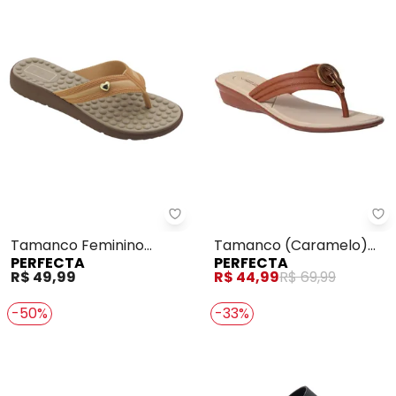
Perfecta - Tamanco Feminino
Pe
Tamanco Feminino
Tamanco (Caramelo)
PERFECTA
PERFECTA
(Damasco) com Adereço
em Full Plastc
R$ 49,99
R$ 44,99
R$ 69,99
-50%
-33%