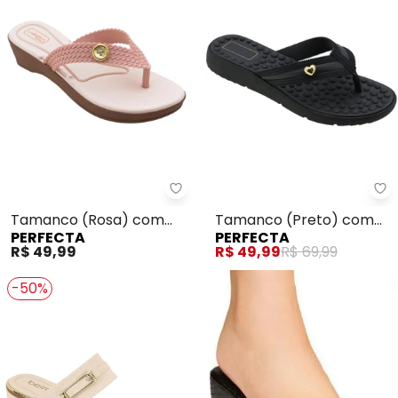
Perfecta - Tamanco (Rosa) co
Pe
Tamanco (Rosa) com
Tamanco (Preto) com
PERFECTA
PERFECTA
Adereço
Palmilha Confort
R$ 49,99
R$ 49,99
R$ 69,99
-50%