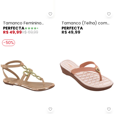
Perfecta - Tamanco Feminino (
Pe
Tamanco Feminino
Tamanco (Telha) com
PERFECTA
PERFECTA
(Preto)
Adereço
R$ 49,99
R$ 69,99
R$ 49,99
-50%
Beira Rio - Sandália Beira Rio (N
Pe