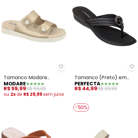
Modare - Tamanco Modare (Do
Pe
Tamanco Modare
Tamanco (Preto) em
MODARE
PERFECTA
(Dourado)
Sintético com Adereço
R$ 59,99
R$ 69,99
R$ 44,99
R$ 69,99
ou
2x
de
R$ 29,99
sem
juros
-50%