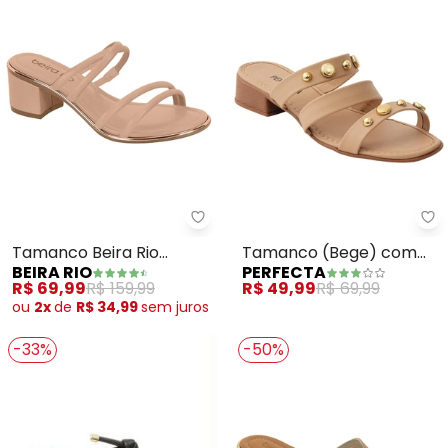
Beira Rio - Tamanco Beira Rio (
Pe
Tamanco Beira Rio
Tamanco (Bege) com
BEIRA RIO
PERFECTA
(Nude)
Adereço Dourado
R$ 69,99
R$ 159,99
R$ 49,99
R$ 69,99
ou
2x
de
R$ 34,99
sem
juros
-33%
-50%