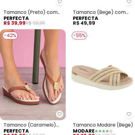
Perfecta - Tamanco (Preto) c
Pe
Tamanco (Preto) com
Tamanco (Bege) com
PERFECTA
PERFECTA
Cabedal Vazado
Adereço
R$ 39,99
R$ 59,99
R$ 49,99
-42%
-55%
Perfecta - Tamanco (Caramel
Mo
Tamanco (Caramelo)
Tamanco Modare (Bege)
PERFECTA
MODARE
com Adereço Dourado