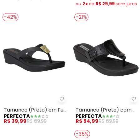
ou
2x
de
R$ 29,99
sem
juros
-42%
-21%
Perfecta - Tamanco (Preto) em 
Pe
Tamanco (Preto) em Full
Tamanco (Preto) com
PERFECTA
PERFECTA
Plastc
Enfeite no Cabedal
R$ 39,99
R$ 69,99
R$ 54,99
R$ 69,99
-35%