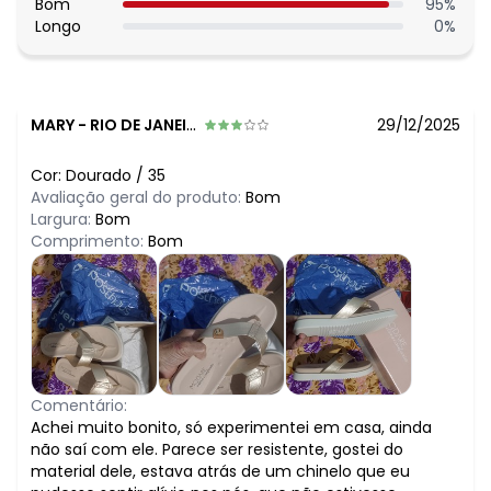
Bom
95
%
Longo
0
%
MARY
-
RIO DE JANEIRO - RJ
29/12/2025
Cor:
Dourado
/
35
Avaliação geral do produto:
Bom
Largura:
Bom
Comprimento:
Bom
Comentário:
Achei muito bonito, só experimentei em casa, ainda
não saí com ele. Parece ser resistente, gostei do
material dele, estava atrás de um chinelo que eu