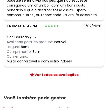
pudesse sentir alívio nos pés, que não estivesse
carregando um chumbo , com um bom custo
benefício e que o desainer fosse assim. Espero
comprar outros , eu recomendo. Já virei fã desse site.
FATIMACATARINA
-
JAGUARI - RS
10/02/2026
Cor:
Dourado
/
37
Avaliação geral do produto:
Incrível
Largura:
Bom
Comprimento:
Bom
Comentário:
Muito confortável e com estilo. Adorei!
Ver todas as avaliações
Você também pode gostar