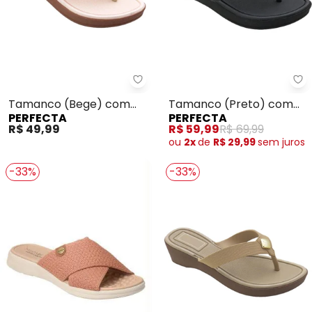
Perfecta - Tamanco (Bege) c
Pe
Tamanco (Bege) com
Tamanco (Preto) com
PERFECTA
PERFECTA
Cabedal Vazado
Palmilha Confort
R$ 49,99
R$ 59,99
R$ 69,99
ou
2x
de
R$ 29,99
sem
juros
-33%
-33%