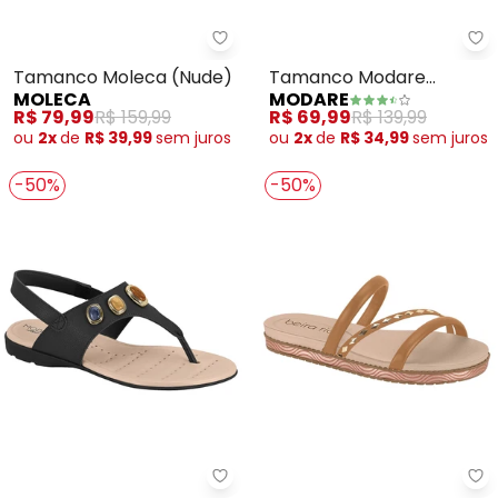
Moleca - Tamanco Moleca (Nu
Mo
Tamanco Moleca (Nude)
Tamanco Modare
MOLECA
MODARE
(Marrom)
R$ 79,99
R$ 159,99
R$ 69,99
R$ 139,99
ou
2x
de
R$ 39,99
sem
juros
ou
2x
de
R$ 34,99
sem
juros
-50%
-50%
Modare - Sandália Modare (Pre
Be