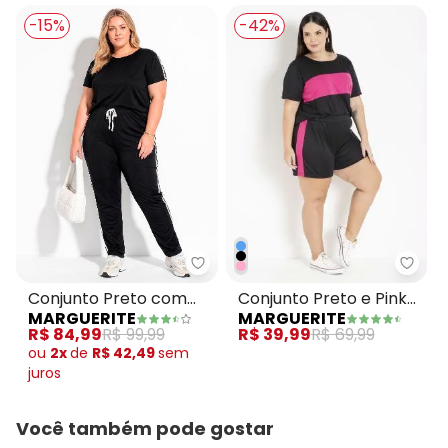
-15%
-42%
Marguerite - Conjunto Preto com
Margu
Conjunto Preto com
Conjunto Preto e Pink
MARGUERITE
MARGUERITE
Blusa e Calça Plus Size
com Recortes Plus Size
R$ 84,99
R$ 99,99
R$ 39,99
R$ 69,99
ou
2x
de
R$ 42,49
sem
juros
Você também pode gostar