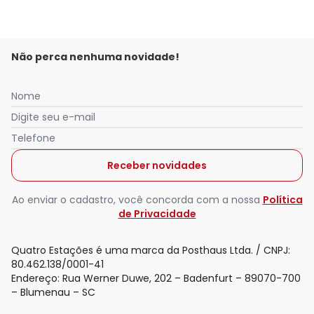
Não perca nenhuma novidade!
Nome
Digite seu e-mail
Telefone
Receber novidades
Nós utilizamos cookies e tecnologias similares para melhorar sua
experiência de compra, incluindo conteúdo relevante e
publicidade personalizada. Ao continuar navegando, entendemos
Ao enviar o cadastro, você concorda com a nossa
Política
que você está ciente e concorda com a nossa
Política de
de Privacidade
Privacidade
para saber mais.
Quatro Estações é uma marca da Posthaus Ltda. / CNPJ:
Aceitar todos os cookies
80.462.138/0001-41
Endereço: Rua Werner Duwe, 202 – Badenfurt – 89070-700
– Blumenau – SC
Configurar privacidade