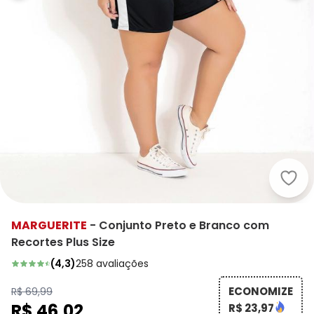
Marg
MARGUERITE
-
Conjunto Preto e Branco com
Recortes Plus Size
(
4,3
)
258
avaliações
ECONOMIZE
R$ 69,99
R$ 46,02
R$ 23,97