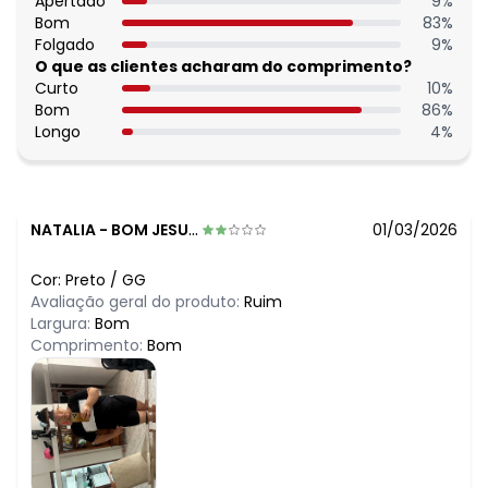
N/D*
Apertado
9
%
junho/2026
N/D*
Bom
83
%
maio/2026
N/D*
Folgado
9
%
abril/2026
N/D*
O que as clientes acharam do comprimento?
março/2026
N/D*
Curto
10
%
fevereiro/2026
Bom
86
%
Longo
4
%
NATALIA
-
BOM JESUS DO ITABAPOANA - RJ
01/03/2026
Cor:
Preto
/
GG
Avaliação geral do produto:
Ruim
Largura:
Bom
Comprimento:
Bom