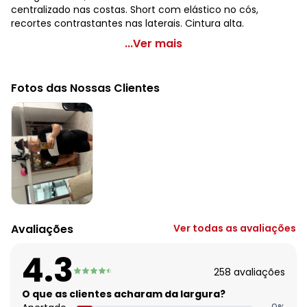
centralizado nas costas. Short com elástico no cós,
recortes contrastantes nas laterais. Cintura alta.
Marguerite - Conjunto Preto e Branco com Recortes
...Ver mais
Plus Size
Código do produto: 3506375
Fotos das Nossas Clientes
Modelagem: Solto
Comprimento da manga: Curta
Comprimento: Curto
Cintura: Alta
Decote frente: Redondo
Complemento: Elástico na cintura; recorte central nas
costas
Tecido: Helanca
Composição: 100% poliéster
Avaliações
Ver todas as avaliações
Histórico de preços
O preço apresentado abaixo é o menor oferecido em
4.3
algum dia do mês, para o menor tamanho disponível.
258
avaliações
N/D*
agosto/2026
N/D*
O que as clientes acharam da largura?
julho/2026