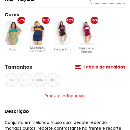
Cores
57%
35%
42%
35%
Marinho e
Púrpura e
Floral
Preto e Pink
Caramelo
Branco
Tamanhos
Tabela de medidas
G
GG
XXG
XLG
Produto indisponível
Descrição
Conjunto em helanca. Blusa com decote redondo,
mangas curtas, recorte contrastante na frente e recorte