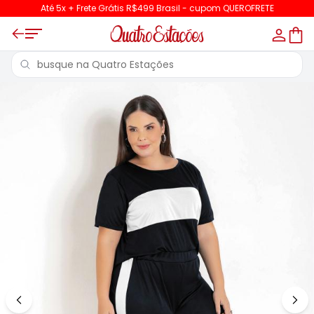
Até 5x + Frete Grátis R$499 Brasil - cupom QUEROFRETE