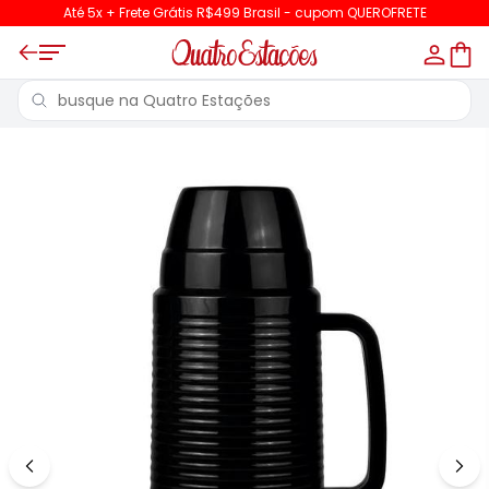
Até 5x + Frete Grátis R$499 Brasil - cupom QUEROFRETE