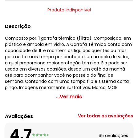
Produto indisponível
Descrição
Composto por: 1 garrafa térmica (1 litro). Composição: em
plástico e ampola em vidro. A Garrafa Térmica conta com
capacidade de 1L e mantém os líquidos quentes ou frios
por muito mais tempo por conta de sua ampola de vidro,
a qual proporciona maior proteção térmica. Ela pode ser
usada em diversas ocasiões, desde um café da manhã
até para acompanhar você no passeio do final de
semana. Contando com uma tampa flip e sistema corta
pingo. Imagens meramente ilustrativas. Marca: MOR.
Mor - Garrafa Térmica Preta 1 Litro
...Ver mais
Código do produto: 1887418
Composto por:
Avaliações
Ver todas as avaliações
1 garrafa térmica (1 litro).
Composição: em plástico e ampola em vidro.
4.7
A Garrafa Térmica conta com capacidade de 1L e
65
avaliações