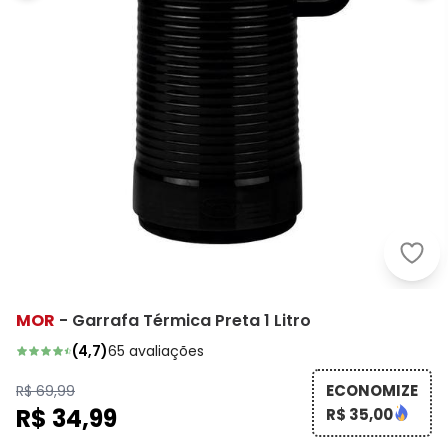
Mor 
MOR
-
Garrafa Térmica Preta 1 Litro
(
4,7
)
65
avaliações
ECONOMIZE
R$ 69,99
R$ 34,99
R$ 35,00