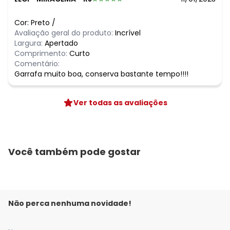
N/D*
julho/2026
N/D*
junho/2026
N/D*
maio/2026
Cor:
Preto
/
N/D*
abril/2026
Avaliação geral do produto:
Incrível
N/D*
março/2026
Largura:
Apertado
N/D*
fevereiro/2026
Comprimento:
Curto
Comentário:
Garrafa muito boa, conserva bastante tempo!!!!
Ver todas as avaliações
Você também pode gostar
Não perca nenhuma novidade!