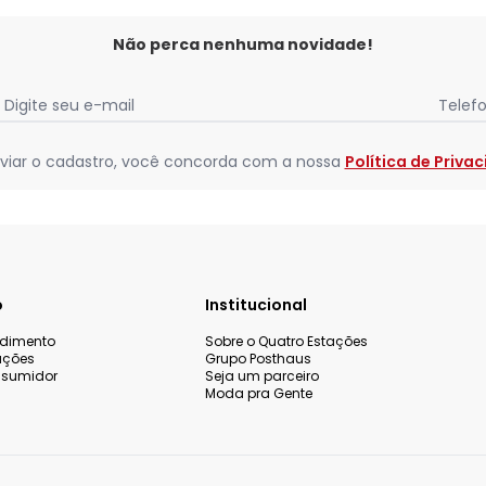
Não perca nenhuma novidade!
Digite seu e-mail
Telef
viar o cadastro, você concorda com a nossa
Política de Priva
o
Institucional
ndimento
Sobre o Quatro Estações
uções
Grupo Posthaus
nsumidor
Seja um parceiro
Moda pra Gente