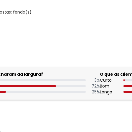
ostas; fenda(s)
gum dia do mês, para o menor tamanho disponível.
acharam da largura?
O que as cli
3
%
Curto
72
%
Bom
25
%
Longo
Nome
: