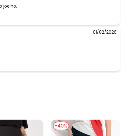
 joelho.
 concorda com a nossa
Política de
01/02/2026
-40%
-