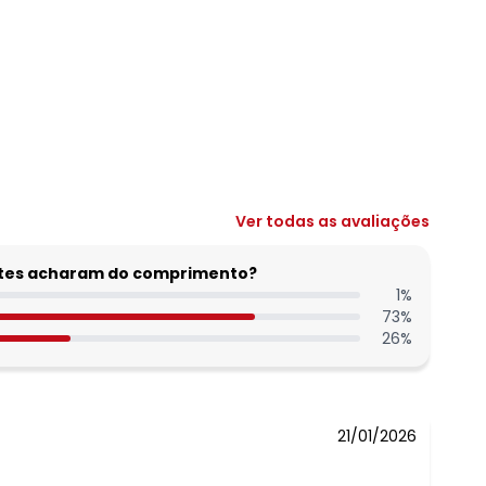
N/D*
Ver todas as avaliações
N/D*
N/D*
entes acharam do comprimento?
N/D*
1
%
73
%
N/D*
26
%
N/D*
N/D*
21/01/2026