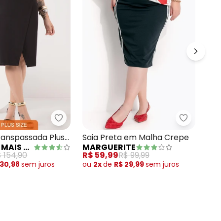
nte Plus Size
a Preto em Malha com Lurex
Lunender Mais Mulher - Saia Midi Transpas
Marguerit
Sai
Transpassada Plus
Saia Preta em Malha Crepe
MA
LUNENDER MAIS MULHER
MARGUERITE
Ma
nal Preto
R$ 
 154,90
R$ 59,99
R$ 99,99
 30,98
sem
juros
ou
2x
de
R$ 29,99
sem
juros