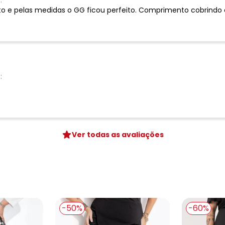
Digite seu e-mail
sto e pelas medidas o GG ficou perfeito. Comprimento cobrindo o
Telefone
Ao enviar o cadastro, você
Privacidade
:
Ver todas as avaliações
-50%
-60%