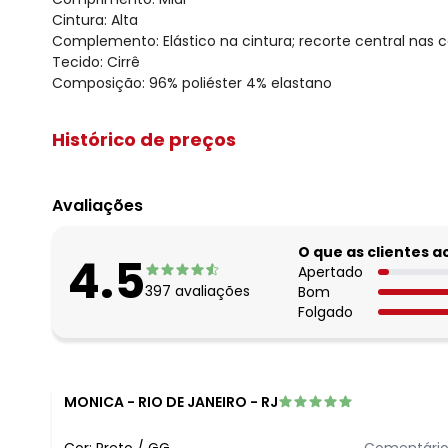
Cintura: Alta
Complemento: Elástico na cintura; recorte central nas c
Tecido: Cirrê
Composição: 96% poliéster 4% elastano
Histórico de preços
O preço apresentado abaixo é o menor oferecido em al
agosto/2026
Avaliações
julho/2026
junho/2026
O que as clientes 
4.5
maio/2026
Apertado
397
avaliações
Bom
abril/2026
Folgado
março/2026
fevereiro/2026
MONICA
-
RIO DE JANEIRO - RJ
Cor:
Preto
/
GG
Comentário