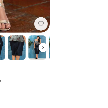
Marguerite - Saia em Cirrê Midi Plu
e