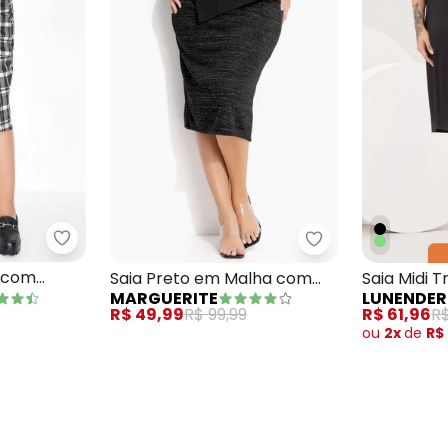
pete Preta
Marguerite - Saia Xadrez Preta com Fenda na Fre
Marguerite - Sai
a com
Saia Preto em Malha com
Saia Midi 
MARGUERITE
lus Size
Lurex
Size Diago
R$ 49,99
R$ 99,99
R$ 61,96
R$
ou
2x
de
R$