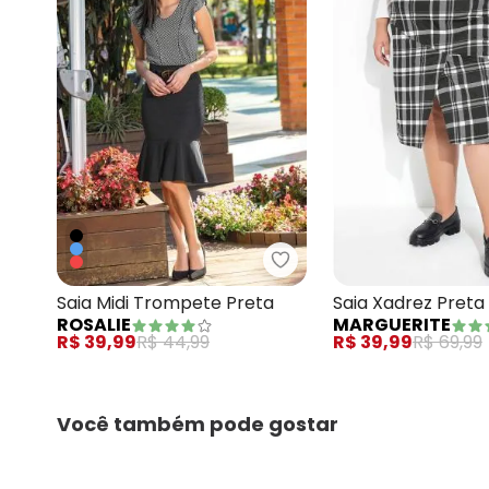
Rosalie - Saia Midi Trom
Saia Midi Trompete Preta
Saia Xadrez Pret
ROSALIE
MARGUERITE
Fenda na Frente P
R$ 39,99
R$ 44,99
R$ 39,99
R$ 69,99
Você também pode gostar