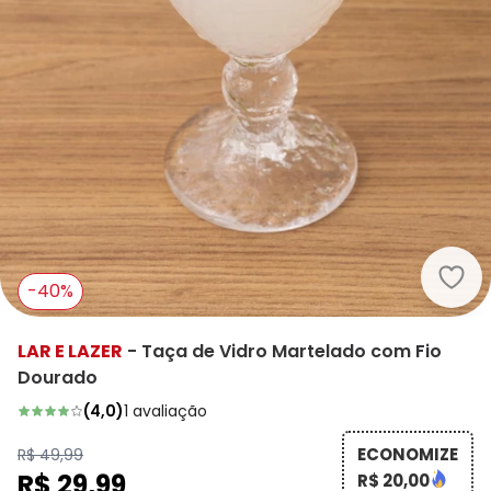
Lar 
-40%
LAR E LAZER
-
Taça de Vidro Martelado com Fio
Dourado
(
4,0
)
1
avaliação
ECONOMIZE
R$ 49,99
R$ 29,99
R$ 20,00