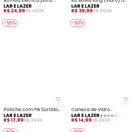
Kit Bowls King (Vidro) 6
Bomba Elétrica para
LAR E LAZER
LAR E LAZER
Peças
Galão de Água
R$ 39,99
R$ 89,99
R$ 24,99
R$ 49,99
-55%
-50%
Lar e Lazer - Potiche com Pé So
La
Potiche com Pé Sortido
Caneca de Vidro
LAR E LAZER
LAR E LAZER
8,5cm X
(Âmbar) 190 Ml
R$ 17,99
R$ 39,99
R$ 14,99
R$ 29,99