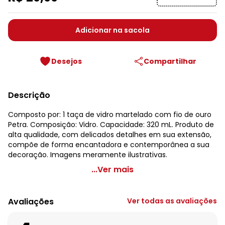
Adicionar na sacola
Desejos
Compartilhar
Descrição
Composto por: 1 taça de vidro martelado com fio de ouro
Petra. Composição: Vidro. Capacidade: 320 mL. Produto de
alta qualidade, com delicados detalhes em sua extensão,
compõe de forma encantadora e contemporânea a sua
decoração. Imagens meramente ilustrativas.
Lar e Lazer - Taça de Vidro Martelado com Fio Dourado
...Ver mais
Código do produto: 3849561
Composto por:
Avaliações
Ver todas as avaliações
1 taça de vidro martelado com fio de ouro Petra.
Composição: Vidro.