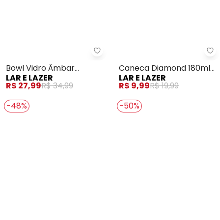
Lar e Lazer - Bowl Vidro Âmbar 
La
Bowl Vidro Âmbar
Caneca Diamond 180ml
LAR E LAZER
LAR E LAZER
Metalizado
em Vidro
R$ 27,99
R$ 34,99
R$ 9,99
R$ 19,99
-48%
-50%