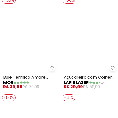
-50%
-50%
Mor - Bule Térmico Amare (Vên
La
Bule Térmico Amare
Açucareiro com Colher
MOR
LAR E LAZER
(Vênus) 650 Ml
(New Butterfly) 220ml
R$ 39,99
R$ 79,99
R$ 29,99
R$ 59,99
-50%
-41%