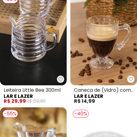
Lar e Lazer - Leiteira Little Bee 
La
Leiteira Little Bee 300ml
Caneca de (Vidro) com
LAR E LAZER
LAR E LAZER
Fio de Ouro
R$ 29,99
R$ 59,99
R$ 14,99
-55%
-40%