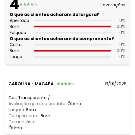
4
Capacidade: 320 mL.
1
avaliações
Produto de alta qualidade, com delicados detalhes em sua
extensão, compõe de forma encantadora e
O que as clientes acharam da largura?
contemporânea a sua decoração.
Apertado
0
%
Imagens meramente ilustrativas.
Bom
100
%
Folgado
0
%
O que as clientes acharam do comprimento?
Curto
0
%
Bom
100
%
Longo
0
%
CAROLINA
-
MACAPA - AP
13/01/2026
Cor:
Transparente
/
Avaliação geral do produto:
Ótimo
Largura:
Bom
Comprimento:
Bom
Comentário:
Ótimo