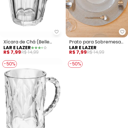
Lar e Lazer - Xícara de Chá (Be
La
Xícara de Chá (Belle
Prato para Sobremesa
LAR E LAZER
LAR E LAZER
Epoque) 180ml
(Pontiê)
R$ 7,99
R$ 14,99
R$ 7,99
R$ 14,99
-50%
-50%