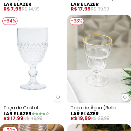
LAR E LAZER
LAR E LAZER
(Lunar) 1 Peça
Vidro) 20cm
R$ 7,99
R$ 14,99
R$ 17,99
R$ 39,99
-64%
-33%
Lar e Lazer - Taça de Cristal (C
La
Taça de Cristal
Taça de Água (Belle
LAR E LAZER
LAR E LAZER
(Coração) 300 Ml
Epoque) com Fio
R$ 17,99
R$ 49,99
R$ 19,99
R$ 29,99
Dourado
-50%