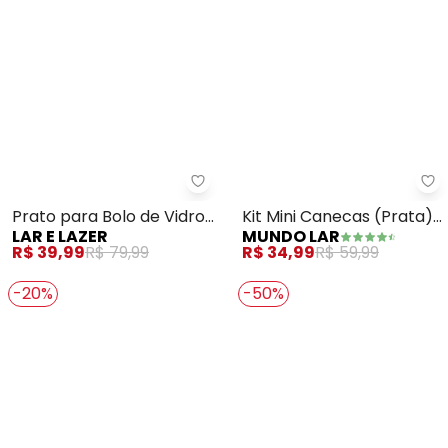
Lar e Lazer - Prato para Bolo de
Mu
Prato para Bolo de Vidro
Kit Mini Canecas (Prata)
LAR E LAZER
MUNDO LAR
(Angel) 30x6
6 Peças
R$ 39,99
R$ 79,99
R$ 34,99
R$ 59,99
-20%
-50%