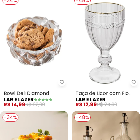
-34%
-48%
Lar e Lazer - Bowl Deli Diamond
La
Bowl Deli Diamond
Taça de Licor com Fio
LAR E LAZER
LAR E LAZER
Dourado Imperial (Em
R$ 14,99
R$ 22,99
R$ 12,99
R$ 24,99
Vidro)
-34%
-48%