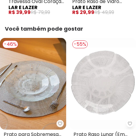
Travessa Oval Coração
Prato Raso de Vidro
LAR E LAZER
LAR E LAZER
1 Peça
Angel Em Vidro
R$ 39,99
R$ 79,99
R$ 29,99
R$ 49,99
Você também pode gostar
-46%
-55%
Lar e Lazer - Prato para Sobrem
La
Prato para Sobremesa
Prato Raso Lunar (Em