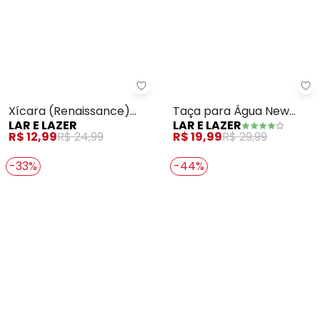
Lar e Lazer - Xícara (Renaissa
La
Xícara (Renaissance)
Taça para Água New
LAR E LAZER
LAR E LAZER
com Fio de Ouro 200ml
Butterfly
R$ 12,99
R$ 24,99
R$ 19,99
R$ 29,99
-33%
-44%