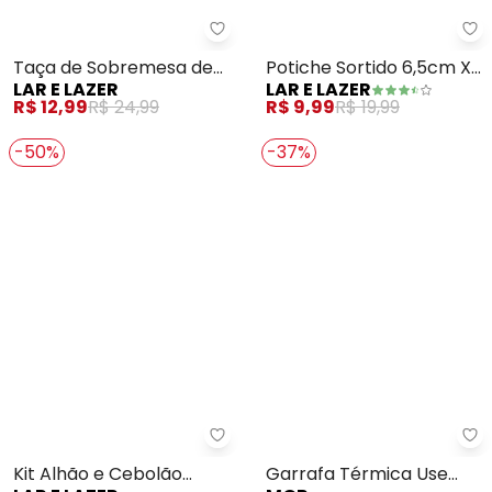
Lar e Lazer - Taça de Sobremesa
La
Taça de Sobremesa de
Potiche Sortido 6,5cm X
LAR E LAZER
LAR E LAZER
Cristal Bico de Abacaxi
6,5cm
R$ 12,99
R$ 24,99
R$ 9,99
R$ 19,99
260ml
-50%
-37%
Lar e Lazer - Kit Alhão e Cebol
Mo