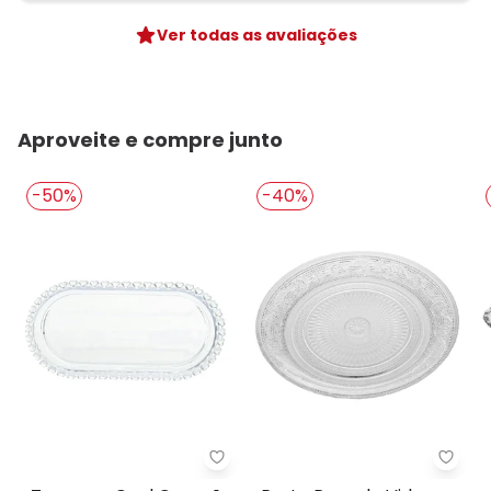
Ver todas as avaliações
Aproveite e compre junto
-50%
-40%
Lar e Lazer - Travessa Oval Cor
Lar e