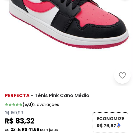
Perf
PERFECTA
-
Tênis Pink Cano Médio
(
5,0
)
2
avaliações
R$ 159,99
ECONOMIZE
R$ 83,32
R$ 76,67
2x
R$ 41,66
ou
de
sem juros