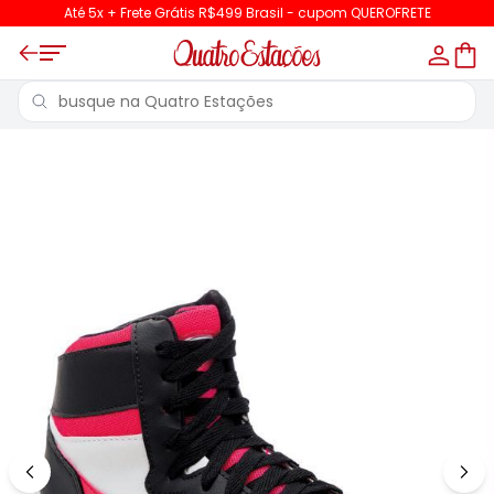
Até 5x + Frete Grátis R$499 Brasil - cupom QUEROFRETE