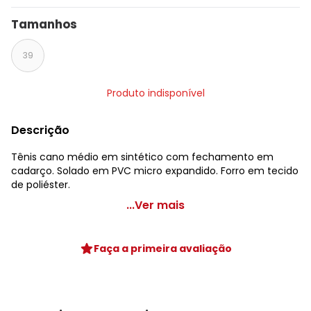
Tamanhos
39
Produto indisponível
Descrição
Tênis cano médio em sintético com fechamento em
cadarço. Solado em PVC micro expandido. Forro em tecido
de poliéster.
Perfecta - Tênis Pink Cano Médio
...Ver mais
Código do produto: 3571421
Tecido: Sintético
Faça a primeira avaliação
Composição: Sintético/tecido/pvc
Histórico de preços
O preço apresentado abaixo é o menor oferecido em