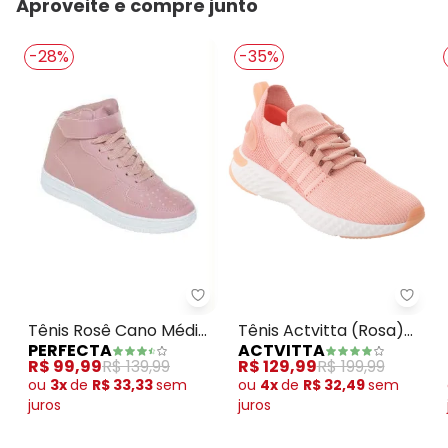
Aproveite e compre junto
algum dia do mês, para o menor tamanho disponível.
N/D*
agosto/2026
N/D*
julho/2026
-28%
-35%
N/D*
junho/2026
N/D*
maio/2026
N/D*
abril/2026
N/D*
março/2026
N/D*
fevereiro/2026
Perfecta - Tênis Rosê Cano Mé
Tênis
Tênis Rosê Cano Médio
Tênis Actvitta (Rosa)
PERFECTA
ACTVITTA
com Velcro
em Tecido
R$ 99,99
R$ 139,99
R$ 129,99
R$ 199,99
ou
3x
de
R$ 33,33
sem
ou
4x
de
R$ 32,49
sem
juros
juros