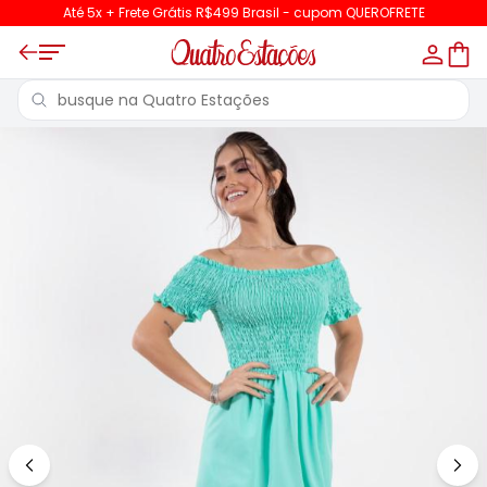
Até 5x + Frete Grátis R$499 Brasil - cupom QUEROFRETE