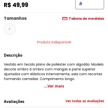
R$ 49,99
Tamanhos
Tabela de medidas
P
Produto indisponível
Descrição
Vestido em tecido plano de poliéster com algodão. Modelo
decote ombro à ombro com mangas e parte superior
ajustados com elásticos internamente, saia com recortes
formando camadas. Comprimento longo.
Queima Estoque - Vestido Longo Verde com Camadas
...Ver mais
Código do produto: 3521103
Modelagem: Solto
Ver todas as avaliações
Avaliações
Comprimento da manga: Curta