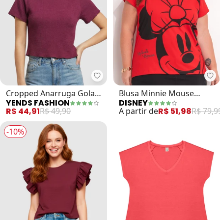
Yends Fashion - Cropped Anarrug
Di
Cropped Anarruga Gola
Blusa Minnie Mouse
YENDS FASHION
DISNEY
Alta Cacharrel (Vermelho)
(Vermelho)
R$ 44,91
R$ 49,90
A partir de
R$ 51,98
R$ 79,9
-10%