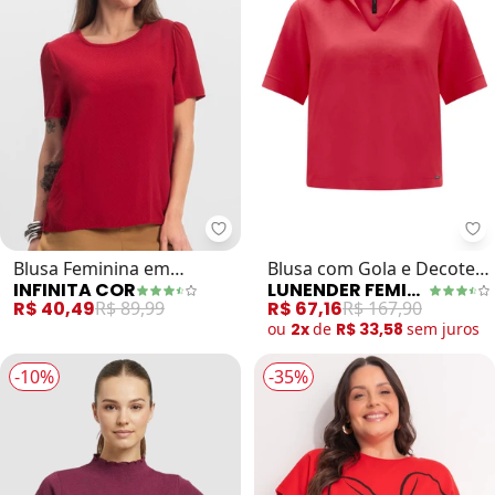
Infinita Cor - Blusa Feminina em
Lu
Blusa Feminina em
Blusa com Gola e Decote
INFINITA COR
LUNENDER FEMININA
Viscose (Vermelho)
em V (Vermelho)
R$ 40,49
R$ 89,99
R$ 67,16
R$ 167,90
ou
2x
de
R$ 33,58
sem
juros
-10%
-35%