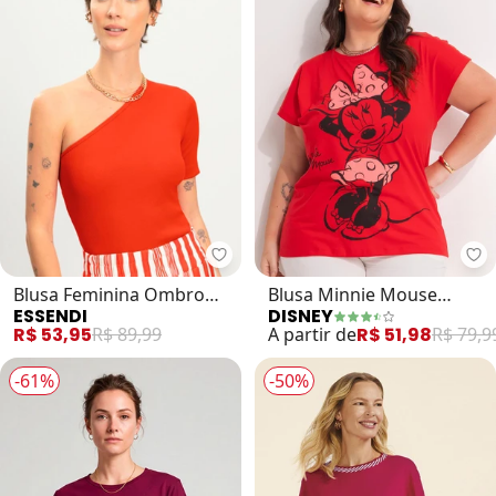
Essendi - Blusa Feminina Ombro 
Di
Blusa Feminina Ombro
Blusa Minnie Mouse
ESSENDI
DISNEY
Único (Vermelho)
(Vermelho)
R$ 53,95
R$ 89,99
A partir de
R$ 51,98
R$ 79,9
-61%
-50%