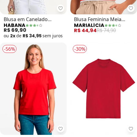
Habana - Blusa em Canelado (Ve
Blusa em Canelado
Blusa Feminina Meia
HABANA
MARIALÍCIA
(Vermelho)
Malha Listrada (Vermelho)
R$ 69,90
R$ 44,94
R$ 74,90
ou
2x
de
R$ 34,95
sem
juros
-56%
-30%
Infinita Cor - Blusa Feminina Ma
En