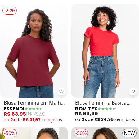
-20%
Essendi - Blusa Feminina em Mal
Blusa Feminina Básica
Blusa Feminina em Malha
ROVITEX
ESSENDI
(Vermelho)
Comfort (Bordô)
R$ 69,99
R$ 63,95
R$ 79,99
ou
2x
de
R$ 34,99
sem
juros
ou
2x
de
R$ 31,97
sem
juros
-50%
-50%
NEW