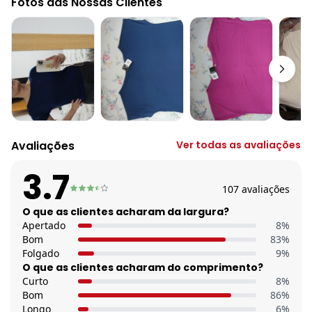
Fotos das Nossas Clientes
Comprimento da manga: Curta
Comprimento: Tradicional
Decote frente: Canoa
Tecido: Malha de viscose com elastano 190g 96% viscose, 4%
elastano meia malha
Uso trabalho: Sim
Avaliações
Ver todas as avaliações
3.7
107
avaliações
O que as clientes acharam da largura?
Apertado
8
%
Bom
83
%
Folgado
9
%
O que as clientes acharam do comprimento?
Curto
8
%
Bom
86
%
Longo
6
%