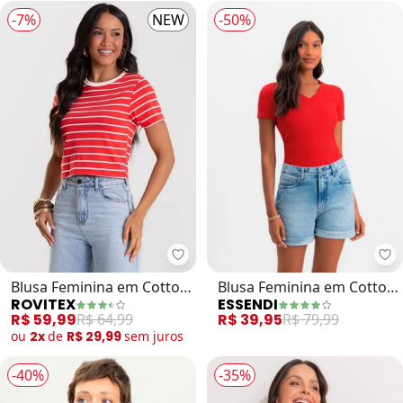
-7%
NEW
-50%
Rovitex - Blusa Feminina em Cott
Es
Blusa Feminina em Cotton
Blusa Feminina em Cotton
ROVITEX
ESSENDI
Leve (Vermelho)
(Vermelho)
R$ 59,99
R$ 64,99
R$ 39,95
R$ 79,99
ou
2x
de
R$ 29,99
sem
juros
-40%
-35%