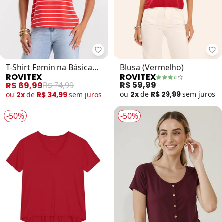
Rovitex - T-Shirt Feminina Básica
Ro
T-Shirt Feminina Básica
Blusa (Vermelho)
ROVITEX
ROVITEX
Listrada (Vermelho)
R$ 59,99
R$ 69,99
R$ 74,99
ou
2x
de
R$ 29,99
sem
juros
ou
2x
de
R$ 34,99
sem
juros
-50%
-50%