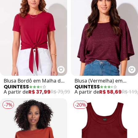
Quintess - Blusa Bordô em Malha
Qu
Blusa Bordô em Malha de
Blusa (Vermelha) em
QUINTESS
QUINTESS
Viscose com Nó Frontal e
Malha com Lurex
A partir de
R$ 37,99
R$ 79,99
A partir de
R$ 58,69
R$ 119
Manga Curta
-7%
-20%