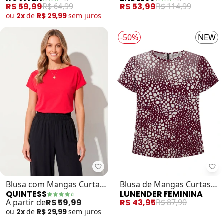
Cotton Leve (Vermelho)
(Vermelho)
R$ 59,99
R$ 64,99
R$ 53,99
R$ 114,99
ou
2x
de
R$ 29,99
sem
juros
-50%
NEW
Quintess - Blusa com Mangas Cur
Lu
Blusa com Mangas Curtas
Blusa de Mangas Curtas
QUINTESS
LUNENDER FEMININA
(Bordô)
em Malha Estampada
A partir de
R$ 59,99
R$ 43,95
R$ 87,90
(Bordo)
ou
2x
de
R$ 29,99
sem
juros