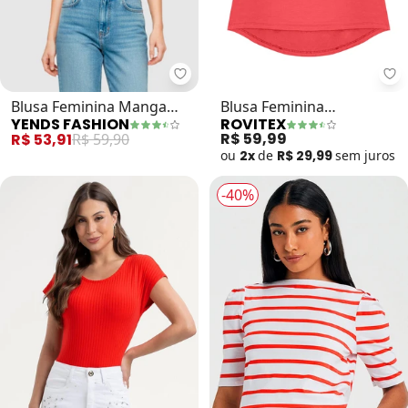
Yends Fashion - Blusa Feminina
Ro
Blusa Feminina Manga
Blusa Feminina
YENDS FASHION
ROVITEX
Babado (Vermelho)
Viscotorcion (Vermelho)
R$ 59,99
R$ 53,91
R$ 59,90
ou
2x
de
R$ 29,99
sem
juros
-40%