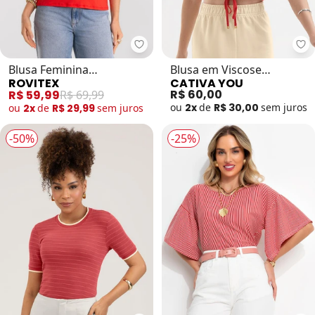
Rovitex - Blusa Feminina Viscoto
Ca
Blusa Feminina
Blusa em Viscose
ROVITEX
CATIVA YOU
Viscotorcion (Vermelho)
(Vermelho)
R$ 60,00
R$ 59,99
R$ 69,99
ou
2x
de
R$ 30,00
sem
juros
ou
2x
de
R$ 29,99
sem
juros
-50%
-25%