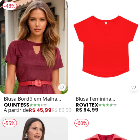
-48%
Quintess - Blusa Bordô em Malh
Ro
Blusa Bordô em Malha
Blusa Feminina
QUINTESS
ROVITEX
Suede com Recorte no
Viscotorcion (Vermelho)
R$ 54,99
A partir de
R$ 45,99
R$ 89,99
Decote
-55%
-60%