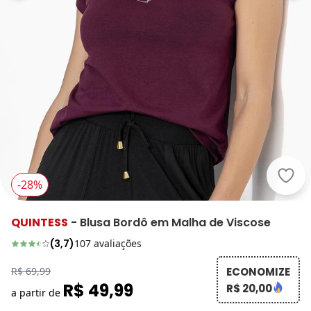
Quin
-28%
QUINTESS
-
Blusa Bordô em Malha de Viscose
(
3,7
)
107
avaliações
R$ 69,99
ECONOMIZE
R$ 49,99
R$ 20,00
a partir de