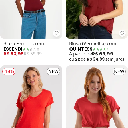
Qu
Essendi - Blusa Feminina em Visc
Blusa (Vermelha) com
Blusa Feminina em
QUINTESS
ESSENDI
Decote V e Bolso Frontal
Viscose (Bordô)
A partir de
R$ 69,99
R$ 53,95
R$ 59,99
ou
2x
de
R$ 34,99
sem
juros
-14%
NEW
NEW