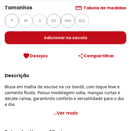
Tamanhos
Tabela de medidas
P
M
G
GG
XXG
XLG
Adicionar na sacola
Desejos
Compartilhar
Descrição
Blusa em malha de viscose na cor bordô, com toque leve e
caimento fluido. Possui modelagem solta, mangas curtas e
decote canoa, garantindo conforto e versatilidade para o dia
a dia.
Quintess - Blusa Bordô em Malha de Viscose
...Ver mais
Código do produto: 3800386
Modelagem: Solta