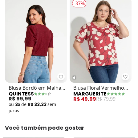
-37%
Quintess - Blusa Bordô em Malha
Margu
Blusa Bordô em Malha
Blusa Floral Vermelho
QUINTESS
MARGUERITE
Laise
em Malha Fria
R$ 99,99
R$ 49,99
R$ 79,99
ou
3x
de
R$ 33,33
sem
juros
Você também pode gostar