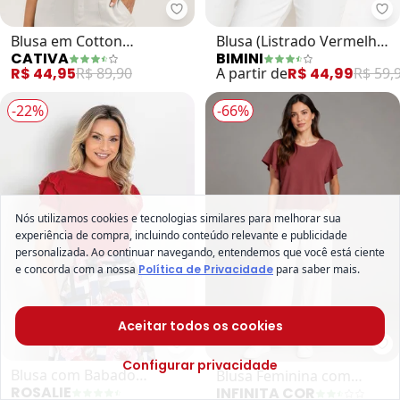
Cativa - Blusa em Cotton (Vermel
Bi
Blusa em Cotton
Blusa (Listrado Vermelho)
CATIVA
BIMINI
(Vermelho)
em Meia Malha Listrada
R$ 44,95
R$ 89,90
A partir de
R$ 44,99
R$ 59,
-22%
-66%
Nós utilizamos cookies e tecnologias similares para melhorar sua
experiência de compra, incluindo conteúdo relevante e publicidade
personalizada. Ao continuar navegando, entendemos que você está ciente
e concorda com a nossa
Política de Privacidade
para saber mais.
Aceitar todos os cookies
Rosalie - Blusa com Babado (Ver
In
Configurar privacidade
Blusa com Babado
Blusa Feminina com
ROSALIE
INFINITA COR
(Vermelha)
Manga Franzida