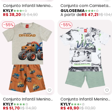
Kyly - Conjunto Infantil Menino 
Gu
Conjunto Infantil Menino
Conjunto com Camiseta
KYLY
GULOSEIMA
Praia (Cinza)
e Bermuda (Cinza)
R$ 38,20
R$ 84,90
A partir de
R$ 47,21
R$ 134
-55%
-55%
Kyly - Conjunto Infantil Menino 
Ky
Conjunto Infantil Menino
Conjunto Infantil Menino
KYLY
KYLY
Lettering (Cinza)
Lettering (Cinza)
R$ 51,70
R$ 114,90
R$ 49,90
R$ 110,90