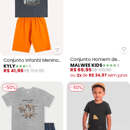
Kyly - Conjunto Infantil Menino
Ma
Conjunto Infantil Menino
Conjunto Homem de
KYLY
MALWEE KIDS
Estampa (Cinza)
Ferro em Microfibra
R$ 41,96
R$ 104,90
R$ 69,95
R$ 139,90
(Cinza Chumb
ou
2x
de
R$ 34,97
sem
juros
-50%
-50%