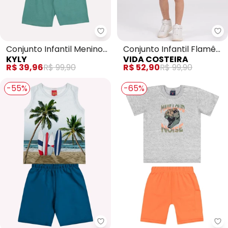
Kyly - Conjunto Infantil Menino 
Vi
Conjunto Infantil Menino
Conjunto Infantil Flamê
KYLY
VIDA COSTEIRA
Lettering (Cinza)
Waves (Cinza)
R$ 39,96
R$ 99,90
R$ 52,90
R$ 99,90
-55%
-65%