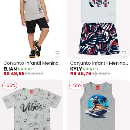
Elian - Conjunto Infantil Menino
Ky
Conjunto Infantil Menino
Conjunto Infantil Menino
ELIAN
KYLY
Regata Skate (Cinza)
Skate (Cinza)
R$ 49,95
R$ 99,90
R$ 46,76
R$ 116,90
-55%
-55%