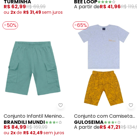
TURMINHA
BEE LOOP
Masculino Meia
Bermuda (Cinza)
R$ 62,99
R$ 69,99
A partir de
R$ 41,96
R$ 119,
Malha/Tactel
ou
2x
de
R$ 31,49
sem
juros
-50%
-65%
Brandili Mundi - Conjunto Infant
Gu
Conjunto Infantil Menino
Conjunto com Camiseta
BRANDILI MUNDI
GULOSEIMA
de Cacto (Cinza)
e Bermuda (Cinza)
R$ 84,99
R$ 169,99
A partir de
R$ 47,21
R$ 134
ou
2x
de
R$ 42,49
sem
juros