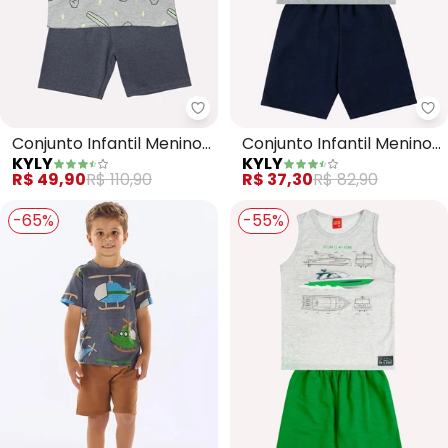
Kyly - Conjunto Infantil Menino 
Ky
Conjunto Infantil Menino
Conjunto Infantil Menino
KYLY
KYLY
Lettering (Cinza)
Estampa (Cinza)
R$ 49,90
R$ 110,90
R$ 37,30
R$ 82,90
-65%
-55%