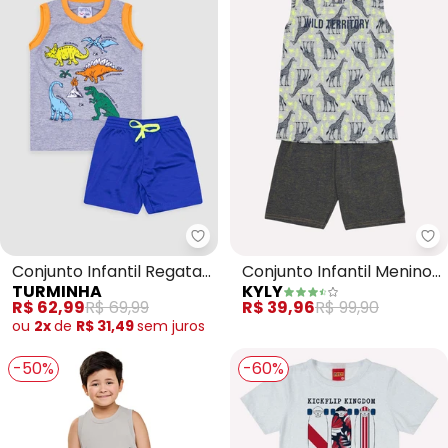
Turminha - Conjunto Infantil Re
Ky
Conjunto Infantil Regata
Conjunto Infantil Menino
TURMINHA
KYLY
Meia Malha (Cinza)
Lettering (Cinza)
R$ 62,99
R$ 69,99
R$ 39,96
R$ 99,90
ou
2x
de
R$ 31,49
sem
juros
-50%
-60%