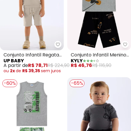
Up Baby - Conjunto Infantil Re
Ky
Conjunto Infantil Regata
Conjunto Infantil Menino
UP BABY
KYLY
e Bermuda (Cinza)
Skate (Cinza)
A partir de
R$ 78,71
R$ 224,90
R$ 46,76
R$ 116,90
ou
2x
de
R$ 39,35
sem
juros
-60%
-65%