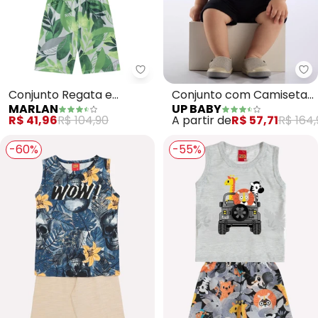
Marlan - Conjunto Regata e Be
Up
Conjunto Regata e
Conjunto com Camiseta
MARLAN
UP BABY
Bermuda em Moletinho
e Bermuda Bebê (Cinza)
R$ 41,96
R$ 104,90
A partir de
R$ 57,71
R$ 164,
(Cinza)
-60%
-55%