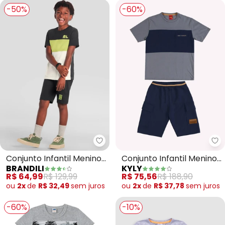
-50%
-60%
Brandili - Conjunto Infantil Men
Ky
Conjunto Infantil Menino
Conjunto Infantil Menino
BRANDILI
KYLY
de Skate (Cinza)
Lettering (Cinza)
R$ 64,99
R$ 129,99
R$ 75,56
R$ 188,90
ou
2x
de
R$ 32,49
sem
juros
ou
2x
de
R$ 37,78
sem
juros
-60%
-10%