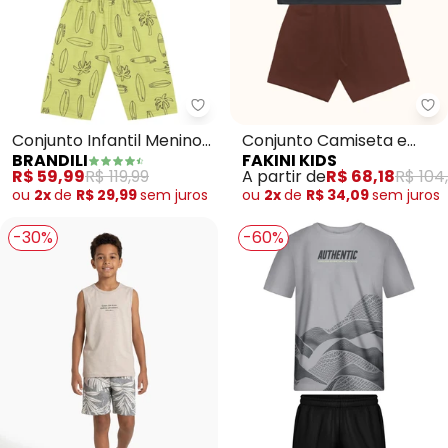
Brandili - Conjunto Infantil Meni
Fa
Conjunto Infantil Menino
Conjunto Camiseta e
BRANDILI
FAKINI KIDS
de Surf (Cinza)
Bermuda (Cinza)
R$ 59,99
R$ 119,99
A partir de
R$ 68,18
R$ 104
ou
2x
de
R$ 29,99
sem
juros
ou
2x
de
R$ 34,09
sem
juros
-30%
-60%