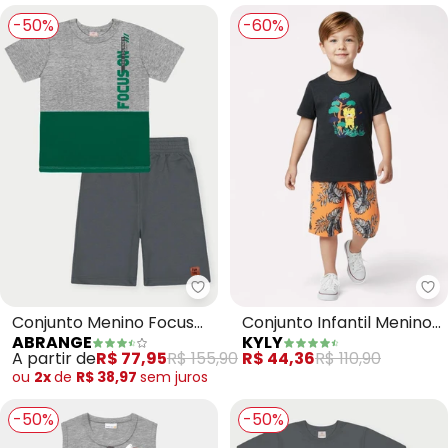
-50%
-60%
Abrange - Conjunto Menino Foc
Ky
Conjunto Menino Focus
Conjunto Infantil Menino
ABRANGE
KYLY
(Cinza)
Tigre (Cinza)
A partir de
R$ 77,95
R$ 155,90
R$ 44,36
R$ 110,90
ou
2x
de
R$ 38,97
sem
juros
-50%
-50%