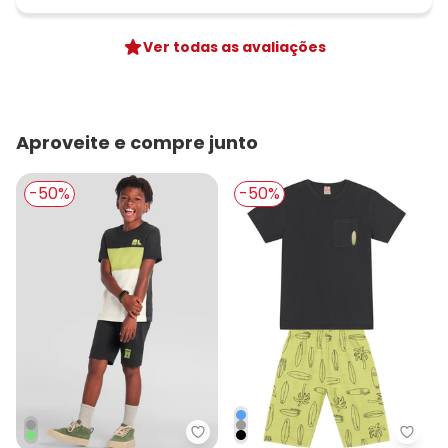
Ver todas as avaliações
Aproveite e compre junto
-50%
-50%
Brandili - Conjunto Infantil Men
Brand