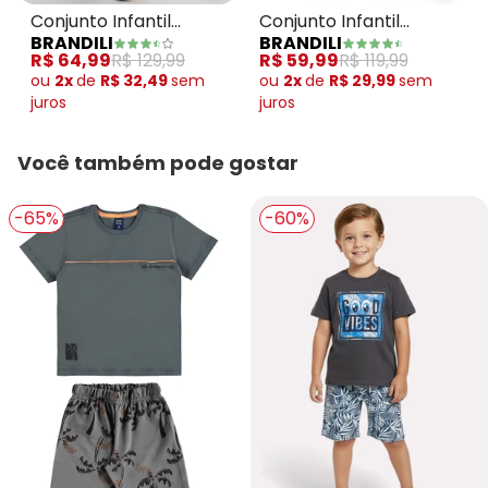
Conjunto Infantil
Conjunto Infantil
BRANDILI
BRANDILI
Menino de Skate Cinza
Menino de Surf Cinza
R$ 64,99
R$ 129,99
R$ 59,99
R$ 119,99
ou
2x
de
R$ 32,49
sem
ou
2x
de
R$ 29,99
sem
juros
juros
Você também pode gostar
-65%
-60%