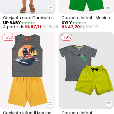
Up Baby - Conjunto com Camis
Ky
Conjunto com Camiseta
Conjunto Infantil Menino
UP BABY
KYLY
e Bermuda (Cinza)
Estampa (Cinza)
A partir de
R$ 57,71
R$ 164,90
R$ 47,20
R$ 104,90
-55%
-10%
Kyly - Conjunto Infantil Menino
Tu
Conjunto Infantil Menino
Conjunto Infantil