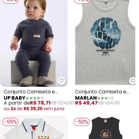
Up Baby - Conjunto Camiseta e
Ma
Conjunto Camiseta e
Conjunto Camiseta e
UP BABY
MARLAN
Calça Bebê (Cinza)
Bermuda em Moletinho
A partir de
R$ 78,71
R$ 224,90
R$ 49,47
R$ 164,90
(Cinza)
ou
2x
de
R$ 39,35
sem
juros
-55%
-50%