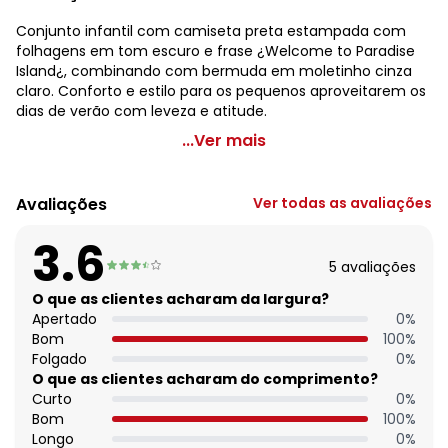
Conjunto infantil com camiseta preta estampada com
folhagens em tom escuro e frase ¿Welcome to Paradise
Island¿, combinando com bermuda em moletinho cinza
claro. Conforto e estilo para os pequenos aproveitarem os
dias de verão com leveza e atitude.
Fakini - Conjunto Infantil Estampado Cinza
...Ver mais
Código do produto: 3884550
Modelagem: Solto
Avaliações
Ver todas as avaliações
Comprimento da manga: Curta
Decote frente: Redondo
3.6
Decote costas: Redondo
5
avaliações
Fornecedor: FAKINI MALHAS LTDA / CNPJ 50.821.880/0018-8
Feito: Brasil
O que as clientes acharam da largura?
Tecido: Algodão com poliéster
Apertado
0
%
Composição: Camiseta 100% algodao bermuda 99%
Bom
100
%
algodao 1% poliester
Folgado
0
%
O que as clientes acharam do comprimento?
Curto
0
%
Bom
100
%
Longo
0
%