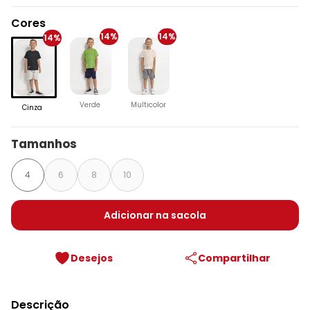
Cores
14%
14%
14%
Verde
Multicolor
Cinza
Tamanhos
4
6
8
10
Adicionar na sacola
Desejos
Compartilhar
Descrição