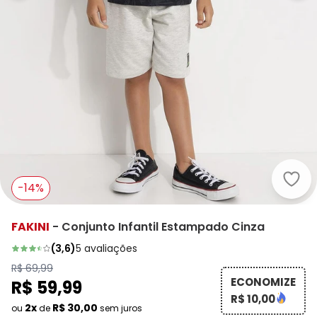
Faki
-14%
FAKINI
-
Conjunto Infantil Estampado Cinza
(
3,6
)
5
avaliações
R$ 69,99
ECONOMIZE
R$ 59,99
R$ 10,00
2x
R$ 30,00
ou
de
sem juros