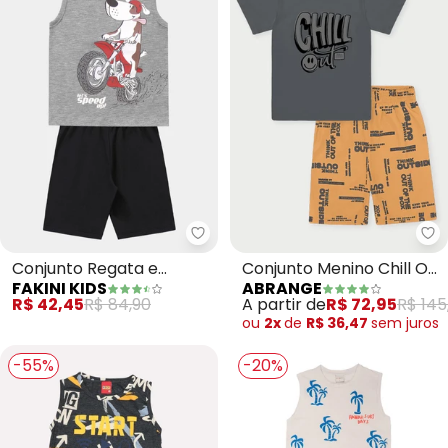
Fakini Kids - Conjunto Regata e
Ab
Conjunto Regata e
Conjunto Menino Chill Out
FAKINI KIDS
ABRANGE
Bermuda (Cinza)
(Cinza)
R$ 42,45
R$ 84,90
A partir de
R$ 72,95
R$ 145
ou
2x
de
R$ 36,47
sem
juros
-55%
-20%