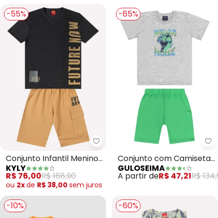
-55%
-65%
Kyly - Conjunto Infantil Menino 
Gu
Conjunto Infantil Menino
Conjunto com Camiseta
KYLY
GULOSEIMA
Lettering (Cinza)
e Bermuda (Cinza)
R$ 76,00
R$ 168,90
A partir de
R$ 47,21
R$ 134
ou
2x
de
R$ 38,00
sem
juros
-10%
-60%