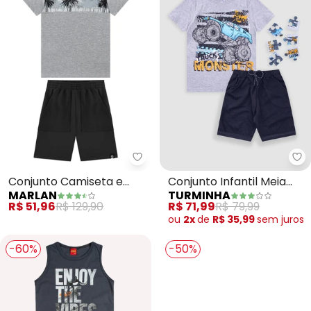
Marlan - Conjunto Camiseta e 
Tu
Conjunto Camiseta e
Conjunto Infantil Meia
MARLAN
TURMINHA
Bermuda em Moletinho
Malha/Moletinho (Cinza)
R$ 51,96
R$ 129,90
R$ 71,99
R$ 79,99
(Cinza)
ou
2x
de
R$ 35,99
sem
juros
-60%
-50%