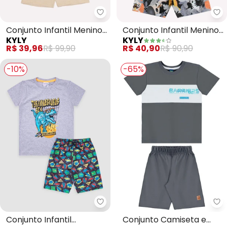
Kyly - Conjunto Infantil Menino 
Ky
Conjunto Infantil Menino
Conjunto Infantil Menino
KYLY
KYLY
Lettering (Cinza)
Bichinhos (Cinza)
R$ 39,96
R$ 99,90
R$ 40,90
R$ 90,90
-10%
-65%
Turminha - Conjunto Infantil M
Be
Conjunto Infantil
Conjunto Camiseta e