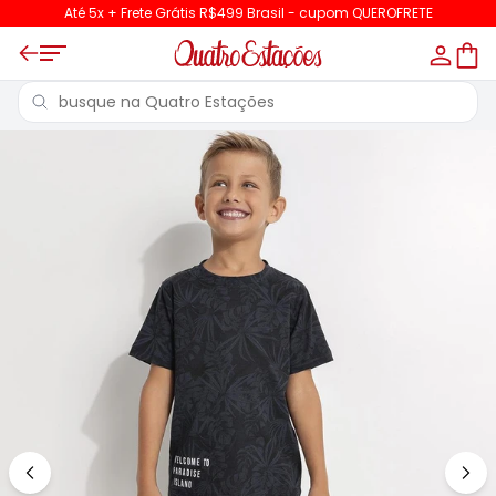
Até 5x + Frete Grátis R$499 Brasil - cupom QUEROFRETE